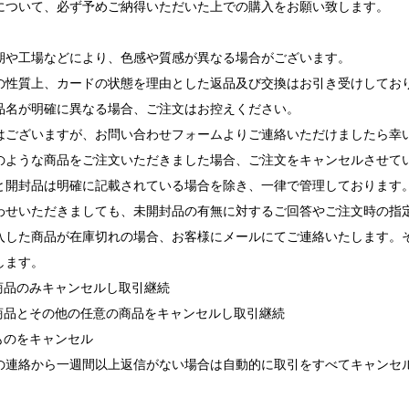
について、必ず予めご納得いただいた上での購入をお願い致します。
期や工場などにより、色感や質感が異なる場合がございます。
の性質上、カードの状態を理由とした返品及び交換はお引き受けしてお
品名が明確に異なる場合、ご注文はお控えください。
ございますが、お問い合わせフォームよりご連絡いただけましたら幸
ような商品をご注文いただきました場合、ご注文をキャンセルさせて
と開封品は明確に記載されている場合を除き、一律で管理しております
せいただきましても、未開封品の有無に対するご回答やご注文時の指
入した商品が在庫切れの場合、お客様にメールにてご連絡いたします。
します。
れ商品のみキャンセルし取引継続
れ商品とその他の任意の商品をキャンセルし取引継続
ものをキャンセル
の連絡から一週間以上返信がない場合は自動的に取引をすべてキャンセ