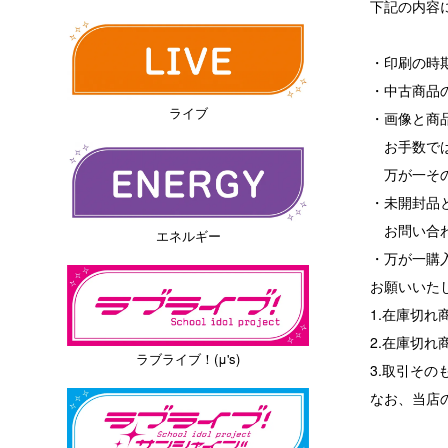
下記の内容
・印刷の時
・中古商品
ライブ
・画像と商
お手数では
万が一その
・未開封品
お問い合わ
エネルギー
・万が一購
お願いいた
1.在庫切
2.在庫切
ラブライブ！(μ's)
3.取引その
なお、当店