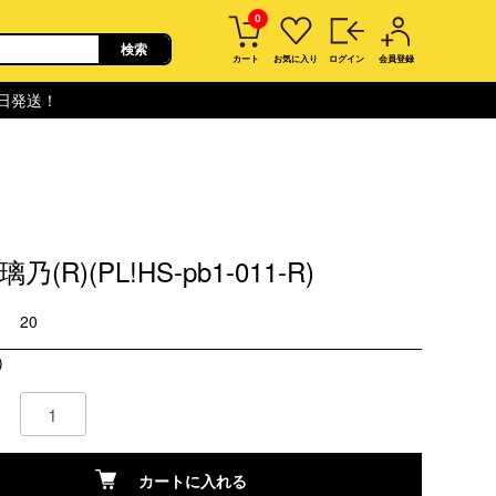
0
カート
お気に入り
ログイン
会員登録
即日発送！
(R)(PL!HS-pb1-011-R)
20
)
カートに入れる