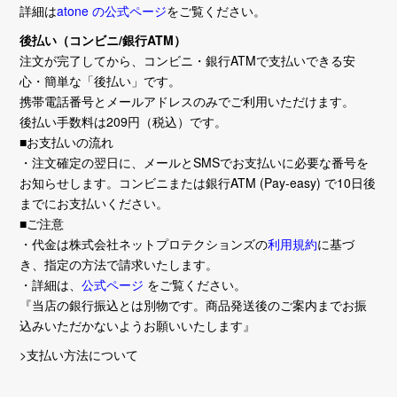
詳細は
atone の公式ページ
をご覧ください。
後払い（コンビニ/銀行ATM）
注文が完了してから、コンビニ・銀行ATMで支払いできる安
心・簡単な「後払い」です。
携帯電話番号とメールアドレスのみでご利用いただけます。
後払い手数料は209円（税込）です。
■お支払いの流れ
・注文確定の翌日に、メールとSMSでお支払いに必要な番号を
お知らせします。コンビニまたは銀行ATM (Pay-easy) で10日後
までにお支払いください。
■ご注意
・代金は株式会社ネットプロテクションズの
利用規約
に基づ
き、指定の方法で請求いたします。
・詳細は、
公式ページ
をご覧ください。
『当店の銀行振込とは別物です。商品発送後のご案内までお振
込みいただかないようお願いいたします』
>支払い方法について