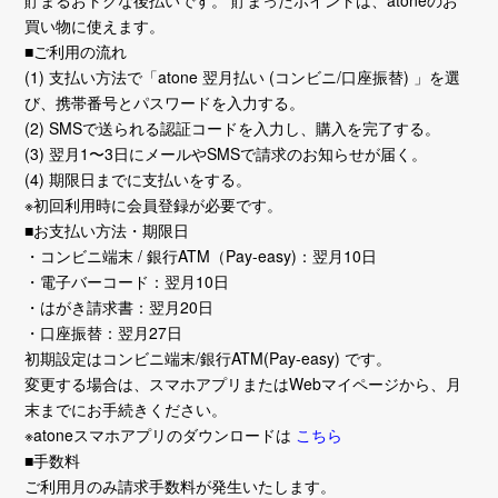
貯まるおトクな後払いです。 貯まったポイントは、atoneのお
買い物に使えます。
■ご利用の流れ
(1) 支払い方法で「atone 翌月払い (コンビニ/口座振替) 」を選
び、携帯番号とパスワードを入力する。
(2) SMSで送られる認証コードを入力し、購入を完了する。
(3) 翌月1〜3日にメールやSMSで請求のお知らせが届く。
(4) 期限日までに支払いをする。
※初回利用時に会員登録が必要です。
■お支払い方法・期限日
・コンビニ端末 / 銀行ATM（Pay-easy)：翌月10日
・電子バーコード：翌月10日
・はがき請求書：翌月20日
・口座振替：翌月27日
初期設定はコンビニ端末/銀行ATM(Pay-easy) です。
変更する場合は、スマホアプリまたはWebマイページから、月
末までにお手続きください。
※atoneスマホアプリのダウンロードは
こちら
■手数料
ご利用月のみ請求手数料が発生いたします。