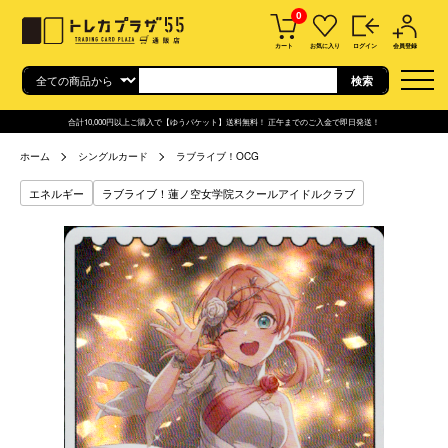
0
カート
お気に入り
ログイン
会員登録
合計10,000円以上ご購入で【ゆうパケット】送料無料！ 正午までのご入金で即日発送！
ホーム
シングルカード
ラブライブ！OCG
エネルギー
ラブライブ！蓮ノ空女学院スクールアイドルクラブ