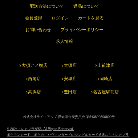
配送方法について
返品について
会員登録
ログイン
カートを見る
お問い合わせ
プライバシーポリシー
求人情報
>大須アメ横店
>大須店
>上前津店
>西尾店
>安城店
>岡崎店
>高浜店
>豊田店
>名古屋駅前店
株式会社ライトアップ 愛知県公安委員会 第543829500800号
© 2024トレカプラザ55. All Rights Reserved.
ポケモンカード（ポケカ）やヴァンガードのシングルカード通販ならトレカプラ