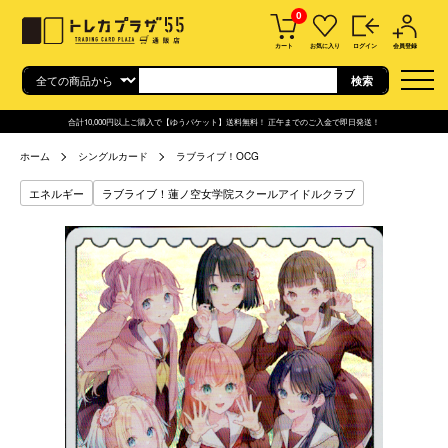
0
カート
お気に入り
ログイン
会員登録
合計10,000円以上ご購入で【ゆうパケット】送料無料！ 正午までのご入金で即日発送！
ホーム
シングルカード
ラブライブ！OCG
エネルギー
ラブライブ！蓮ノ空女学院スクールアイドルクラブ