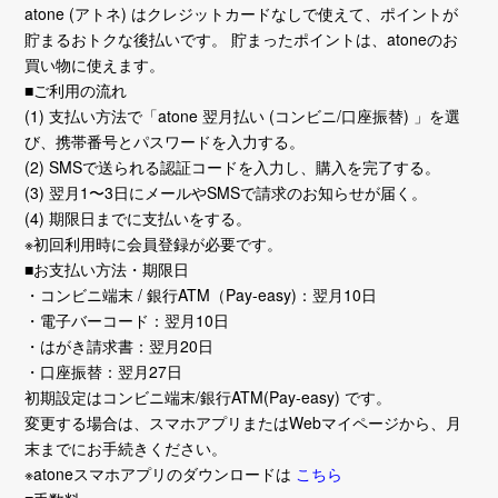
atone (アトネ) はクレジットカードなしで使えて、ポイントが
貯まるおトクな後払いです。 貯まったポイントは、atoneのお
買い物に使えます。
■ご利用の流れ
(1) 支払い方法で「atone 翌月払い (コンビニ/口座振替) 」を選
び、携帯番号とパスワードを入力する。
(2) SMSで送られる認証コードを入力し、購入を完了する。
(3) 翌月1〜3日にメールやSMSで請求のお知らせが届く。
(4) 期限日までに支払いをする。
※初回利用時に会員登録が必要です。
■お支払い方法・期限日
・コンビニ端末 / 銀行ATM（Pay-easy)：翌月10日
・電子バーコード：翌月10日
・はがき請求書：翌月20日
・口座振替：翌月27日
初期設定はコンビニ端末/銀行ATM(Pay-easy) です。
変更する場合は、スマホアプリまたはWebマイページから、月
末までにお手続きください。
※atoneスマホアプリのダウンロードは
こちら