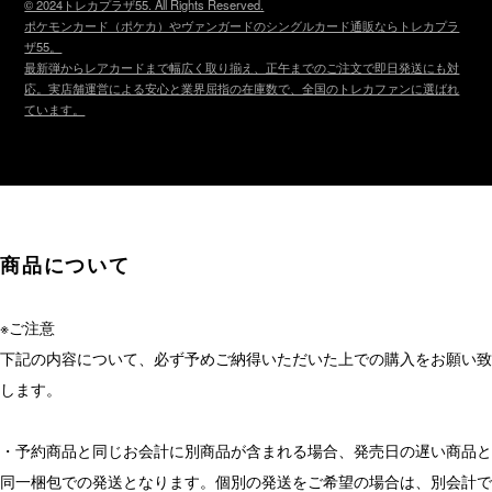
© 2024トレカプラザ55. All Rights Reserved.
ポケモンカード（ポケカ）やヴァンガードのシングルカード通販ならトレカプラ
ザ55。
最新弾からレアカードまで幅広く取り揃え、正午までのご注文で即日発送にも対
応。実店舗運営による安心と業界屈指の在庫数で、全国のトレカファンに選ばれ
ています。
商品について
※ご注意
下記の内容について、必ず予めご納得いただいた上での購入をお願い致
します。
・予約商品と同じお会計に別商品が含まれる場合、発売日の遅い商品と
同一梱包での発送となります。個別の発送をご希望の場合は、別会計で