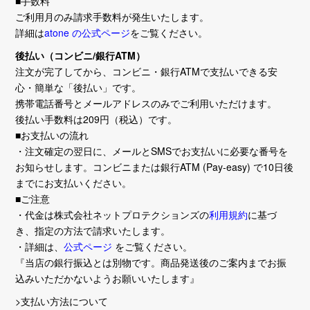
■手数料
ご利用月のみ請求手数料が発生いたします。
詳細は
atone の公式ページ
をご覧ください。
後払い（コンビニ/銀行ATM）
注文が完了してから、コンビニ・銀行ATMで支払いできる安
心・簡単な「後払い」です。
携帯電話番号とメールアドレスのみでご利用いただけます。
後払い手数料は209円（税込）です。
■お支払いの流れ
・注文確定の翌日に、メールとSMSでお支払いに必要な番号を
お知らせします。コンビニまたは銀行ATM (Pay-easy) で10日後
までにお支払いください。
■ご注意
・代金は株式会社ネットプロテクションズの
利用規約
に基づ
き、指定の方法で請求いたします。
・詳細は、
公式ページ
をご覧ください。
『当店の銀行振込とは別物です。商品発送後のご案内までお振
込みいただかないようお願いいたします』
>支払い方法について