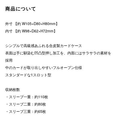
商品について
外寸 【約 W105×D80×H80mm】
内寸 【約 W98×D62×H72mm】
シンプルで高級感あふれる合皮製カードケース
表面は手に馴染む凹凸型押し加工を、内面にはサラサラの素材を
採用
中のカードが取り出しやすいフルオープン仕様
スタンダードな1スロット型
収納枚数
・スリーブ一重：約110枚
・スリーブ二重：約80枚
・スリーブ三重：約65枚