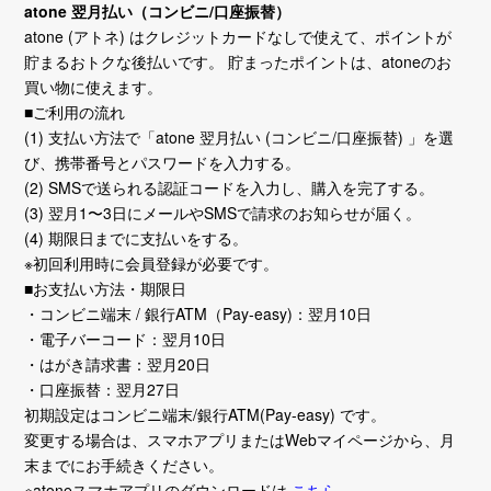
atone 翌月払い（コンビニ/口座振替）
atone (アトネ) はクレジットカードなしで使えて、ポイントが
貯まるおトクな後払いです。 貯まったポイントは、atoneのお
買い物に使えます。
■ご利用の流れ
(1) 支払い方法で「atone 翌月払い (コンビニ/口座振替) 」を選
び、携帯番号とパスワードを入力する。
(2) SMSで送られる認証コードを入力し、購入を完了する。
(3) 翌月1〜3日にメールやSMSで請求のお知らせが届く。
(4) 期限日までに支払いをする。
※初回利用時に会員登録が必要です。
■お支払い方法・期限日
・コンビニ端末 / 銀行ATM（Pay-easy)：翌月10日
・電子バーコード：翌月10日
・はがき請求書：翌月20日
・口座振替：翌月27日
初期設定はコンビニ端末/銀行ATM(Pay-easy) です。
変更する場合は、スマホアプリまたはWebマイページから、月
末までにお手続きください。
※atoneスマホアプリのダウンロードは
こちら