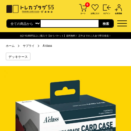
0
カート
お気に入り
ログイン
会員登録
合計10,000円以上ご購入で【ゆうパケット】送料無料！ 正午までのご入金で即日発送！
ホーム
サプライ
A'class
デッキケース