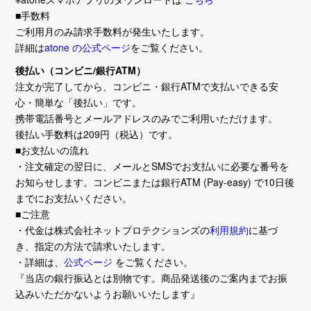
■手数料
ご利用月のみ請求手数料が発生いたします。
詳細は
atone の公式ページ
をご覧ください。
後払い（コンビニ/銀行ATM）
注文が完了してから、コンビニ・銀行ATMで支払いできる安
心・簡単な「後払い」です。
携帯電話番号とメールアドレスのみでご利用いただけます。
後払い手数料は209円（税込）です。
■お支払いの流れ
・注文確定の翌日に、メールとSMSでお支払いに必要な番号を
お知らせします。コンビニまたは銀行ATM (Pay-easy) で10日後
までにお支払いください。
■ご注意
・代金は株式会社ネットプロテクションズの
利用規約
に基づ
き、指定の方法で請求いたします。
・詳細は、
公式ページ
をご覧ください。
『当店の銀行振込とは別物です。商品発送後のご案内までお振
込みいただかないようお願いいたします』