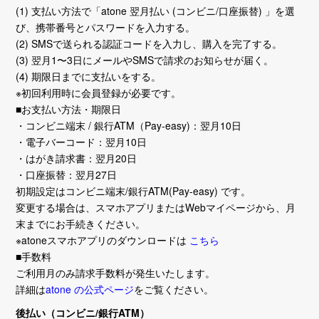
(1) 支払い方法で「atone 翌月払い (コンビニ/口座振替) 」を選
び、携帯番号とパスワードを入力する。
(2) SMSで送られる認証コードを入力し、購入を完了する。
(3) 翌月1〜3日にメールやSMSで請求のお知らせが届く。
(4) 期限日までに支払いをする。
※初回利用時に会員登録が必要です。
■お支払い方法・期限日
・コンビニ端末 / 銀行ATM（Pay-easy)：翌月10日
・電子バーコード：翌月10日
・はがき請求書：翌月20日
・口座振替：翌月27日
初期設定はコンビニ端末/銀行ATM(Pay-easy) です。
変更する場合は、スマホアプリまたはWebマイページから、月
末までにお手続きください。
※atoneスマホアプリのダウンロードは
こちら
■手数料
ご利用月のみ請求手数料が発生いたします。
詳細は
atone の公式ページ
をご覧ください。
後払い（コンビニ/銀行ATM）