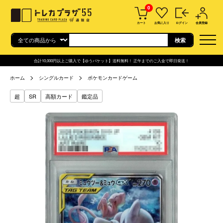
0
カート
お気に入り
ログイン
会員登録
合計10,000円以上ご購入で【ゆうパケット】送料無料！ 正午までのご入金で即日発送！
ホーム
シングルカード
ポケモンカードゲーム
超
SR
高額カード
鑑定品