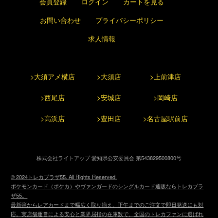
会員登録
ログイン
カートを見る
お問い合わせ
プライバシーポリシー
求人情報
>大須アメ横店
>大須店
>上前津店
>西尾店
>安城店
>岡崎店
>高浜店
>豊田店
>名古屋駅前店
株式会社ライトアップ 愛知県公安委員会 第543829500800号
© 2024トレカプラザ55. All Rights Reserved.
ポケモンカード（ポケカ）やヴァンガードのシングルカード通販ならトレカプラ
ザ55。
最新弾からレアカードまで幅広く取り揃え、正午までのご注文で即日発送にも対
応。実店舗運営による安心と業界屈指の在庫数で、全国のトレカファンに選ばれ