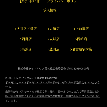
お問い合わせ
プライバシーポリシー
求人情報
>大須アメ横店
>大須店
>上前津店
>西尾店
>安城店
>岡崎店
>高浜店
>豊田店
>名古屋駅前店
株式会社ライトアップ 愛知県公安委員会 第543829500800号
© 2024トレカプラザ55. All Rights Reserved.
ポケモンカード（ポケカ）やヴァンガードのシングルカード通販ならトレカプラ
ザ55。
最新弾からレアカードまで幅広く取り揃え、正午までのご注文で即日発送にも対
応。実店舗運営による安心と業界屈指の在庫数で、全国のトレカファンに選ばれ
ています。