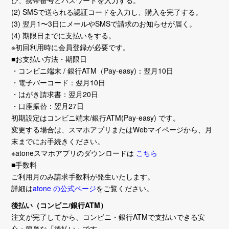
び、携帯番号とパスワードを入力する。
(2) SMSで送られる認証コードを入力し、購入を完了する。
(3) 翌月1〜3日にメールやSMSで請求のお知らせが届く。
(4) 期限日までに支払いをする。
※初回利用時に会員登録が必要です。
■お支払い方法・期限日
・コンビニ端末 / 銀行ATM（Pay-easy)：翌月10日
・電子バーコード：翌月10日
・はがき請求書：翌月20日
・口座振替：翌月27日
初期設定はコンビニ端末/銀行ATM(Pay-easy) です。
変更する場合は、スマホアプリまたはWebマイページから、月
末までにお手続きください。
※atoneスマホアプリのダウンロードは
こちら
■手数料
ご利用月のみ請求手数料が発生いたします。
詳細は
atone の公式ページ
をご覧ください。
後払い（コンビニ/銀行ATM）
注文が完了してから、コンビニ・銀行ATMで支払いできる安
心・簡単な「後払い」です。