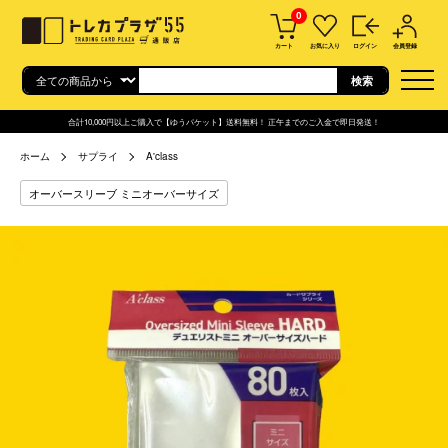
0
カート
お気に入り
ログイン
会員登録
合計10,000円以上ご購入で【ゆうパケット】送料無料！ 正午までのご入金で即日発送！
ホーム
サプライ
A'class
オーバースリーブ ミニオーバーサイズ