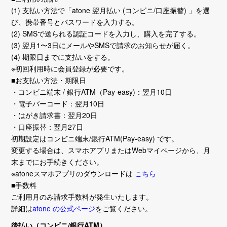
(1) 支払い方法で「atone 翌月払い (コンビニ/口座振替) 」を選
び、携帯番号とパスワードを入力する。
(2) SMSで送られる認証コードを入力し、購入を完了する。
(3) 翌月1〜3日にメールやSMSで請求のお知らせが届く。
(4) 期限日までに支払いをする。
※初回利用時に会員登録が必要です。
■お支払い方法・期限日
・コンビニ端末 / 銀行ATM（Pay-easy)：翌月10日
・電子バーコード：翌月10日
・はがき請求書：翌月20日
・口座振替：翌月27日
初期設定はコンビニ端末/銀行ATM(Pay-easy) です。
変更する場合は、スマホアプリまたはWebマイページから、月
末までにお手続きください。
※atoneスマホアプリのダウンロードは
こちら
■手数料
ご利用月のみ請求手数料が発生いたします。
詳細は
atone の公式ページ
をご覧ください。
後払い（コンビニ/銀行ATM）