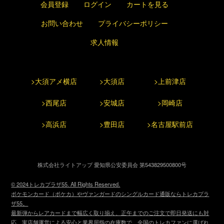
会員登録
ログイン
カートを見る
お問い合わせ
プライバシーポリシー
求人情報
>大須アメ横店
>大須店
>上前津店
>西尾店
>安城店
>岡崎店
>高浜店
>豊田店
>名古屋駅前店
株式会社ライトアップ 愛知県公安委員会 第543829500800号
© 2024トレカプラザ55. All Rights Reserved.
ポケモンカード（ポケカ）やヴァンガードのシングルカード通販ならトレカプラ
ザ55。
最新弾からレアカードまで幅広く取り揃え、正午までのご注文で即日発送にも対
応。実店舗運営による安心と業界屈指の在庫数で、全国のトレカファンに選ばれ