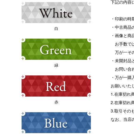
下記の内容
・印刷の時
・中古商品
白
・画像と商
お手数では
万が一その
・未開封品
緑
お問い合わ
・万が一購
お願いいた
1.在庫切
赤
2.在庫切
3.取引その
なお、当店