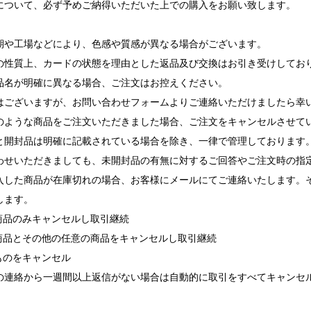
について、必ず予めご納得いただいた上での購入をお願い致します。
期や工場などにより、色感や質感が異なる場合がございます。
の性質上、カードの状態を理由とした返品及び交換はお引き受けしてお
品名が明確に異なる場合、ご注文はお控えください。
ございますが、お問い合わせフォームよりご連絡いただけましたら幸
ような商品をご注文いただきました場合、ご注文をキャンセルさせて
と開封品は明確に記載されている場合を除き、一律で管理しております
せいただきましても、未開封品の有無に対するご回答やご注文時の指
入した商品が在庫切れの場合、お客様にメールにてご連絡いたします。
します。
れ商品のみキャンセルし取引継続
れ商品とその他の任意の商品をキャンセルし取引継続
ものをキャンセル
の連絡から一週間以上返信がない場合は自動的に取引をすべてキャンセ