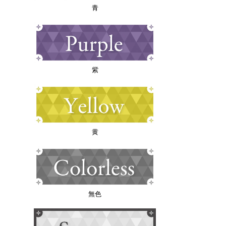
青
紫
黄
無色