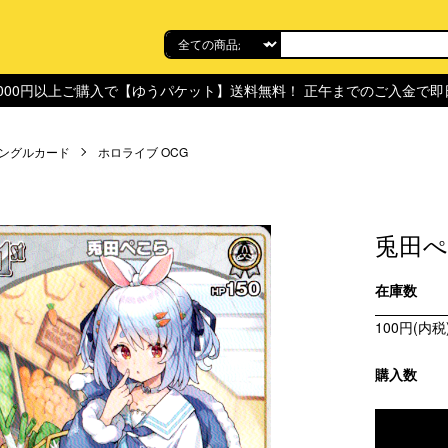
,000円以上ご購入で【ゆうパケット】送料無料！ 正午までのご入金で
ングルカード
ホロライブ OCG
兎田ぺこ
在庫数
100円(内税
購入数