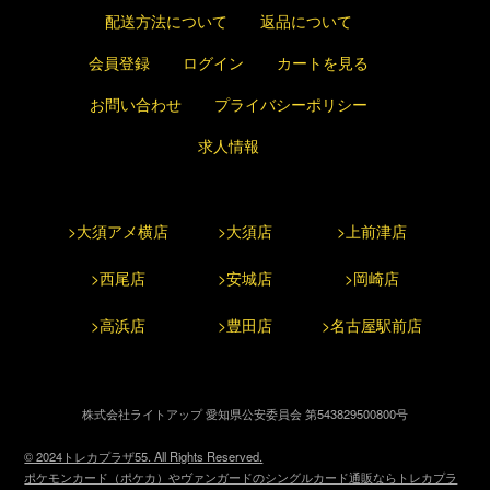
配送方法について
返品について
会員登録
ログイン
カートを見る
お問い合わせ
プライバシーポリシー
求人情報
>大須アメ横店
>大須店
>上前津店
>西尾店
>安城店
>岡崎店
>高浜店
>豊田店
>名古屋駅前店
株式会社ライトアップ 愛知県公安委員会 第543829500800号
© 2024トレカプラザ55. All Rights Reserved.
ポケモンカード（ポケカ）やヴァンガードのシングルカード通販ならトレカプラ