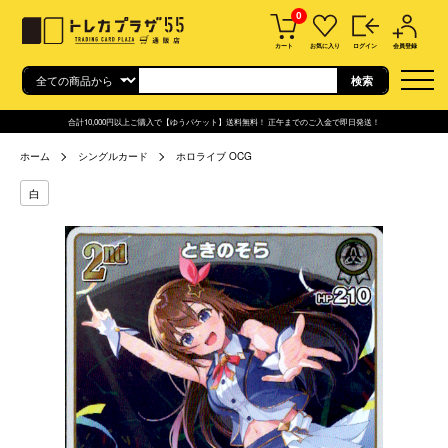
0
カート
お気に入り
ログイン
会員登録
合計10,000円以上ご購入で【ゆうパケット】送料無料！ 正午までのご入金で即日発送！
ホーム
シングルカード
ホロライブ OCG
白