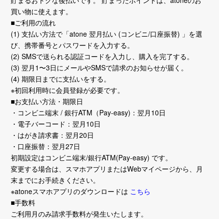
貯まるおトクな後払いです。 貯まったポイントは、atoneのお
買い物に使えます。
■ご利用の流れ
(1) 支払い方法で「atone 翌月払い (コンビニ/口座振替) 」を選
び、携帯番号とパスワードを入力する。
(2) SMSで送られる認証コードを入力し、購入を完了する。
(3) 翌月1〜3日にメールやSMSで請求のお知らせが届く。
(4) 期限日までに支払いをする。
※初回利用時に会員登録が必要です。
■お支払い方法・期限日
・コンビニ端末 / 銀行ATM（Pay-easy)：翌月10日
・電子バーコード：翌月10日
・はがき請求書：翌月20日
・口座振替：翌月27日
初期設定はコンビニ端末/銀行ATM(Pay-easy) です。
変更する場合は、スマホアプリまたはWebマイページから、月
末までにお手続きください。
※atoneスマホアプリのダウンロードは
こちら
■手数料
ご利用月のみ請求手数料が発生いたします。