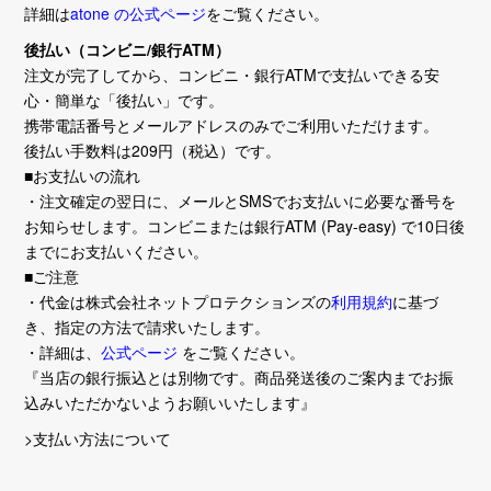
詳細は
atone の公式ページ
をご覧ください。
後払い（コンビニ/銀行ATM）
注文が完了してから、コンビニ・銀行ATMで支払いできる安
心・簡単な「後払い」です。
携帯電話番号とメールアドレスのみでご利用いただけます。
後払い手数料は209円（税込）です。
■お支払いの流れ
・注文確定の翌日に、メールとSMSでお支払いに必要な番号を
お知らせします。コンビニまたは銀行ATM (Pay-easy) で10日後
までにお支払いください。
■ご注意
・代金は株式会社ネットプロテクションズの
利用規約
に基づ
き、指定の方法で請求いたします。
・詳細は、
公式ページ
をご覧ください。
『当店の銀行振込とは別物です。商品発送後のご案内までお振
込みいただかないようお願いいたします』
>支払い方法について