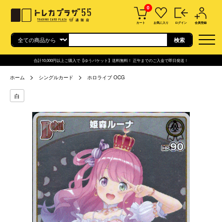
0
カート
お気に入り
ログイン
会員登録
合計10,000円以上ご購入で【ゆうパケット】送料無料！ 正午までのご入金で即日発送！
ホーム
シングルカード
ホロライブ OCG
白