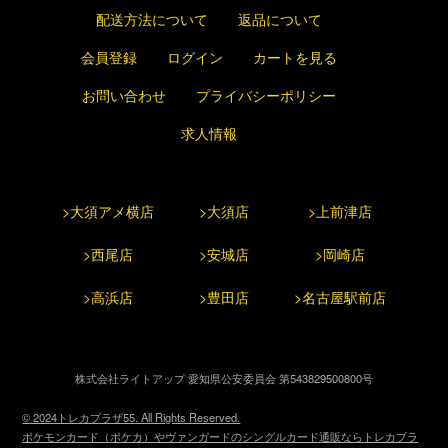
配送方法について
返品について
会員登録
ログイン
カートを見る
お問い合わせ
プライバシーポリシー
求人情報
>大須アメ横店
>大須店
>上前津店
>西尾店
>安城店
>岡崎店
>高浜店
>豊田店
>名古屋駅前店
株式会社ライトアップ 愛知県公安委員会 第543829500800号
© 2024トレカプラザ55. All Rights Reserved.
ポケモンカード（ポケカ）やヴァンガードのシングルカード通販ならトレカプラ