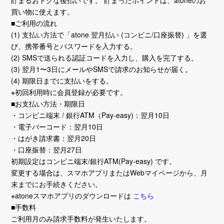
貯まるおトクな後払いです。 貯まったポイントは、atoneのお
買い物に使えます。
■ご利用の流れ
(1) 支払い方法で「atone 翌月払い (コンビニ/口座振替) 」を選
び、携帯番号とパスワードを入力する。
(2) SMSで送られる認証コードを入力し、購入を完了する。
(3) 翌月1〜3日にメールやSMSで請求のお知らせが届く。
(4) 期限日までに支払いをする。
※初回利用時に会員登録が必要です。
■お支払い方法・期限日
・コンビニ端末 / 銀行ATM（Pay-easy)：翌月10日
・電子バーコード：翌月10日
・はがき請求書：翌月20日
・口座振替：翌月27日
初期設定はコンビニ端末/銀行ATM(Pay-easy) です。
変更する場合は、スマホアプリまたはWebマイページから、月
末までにお手続きください。
※atoneスマホアプリのダウンロードは
こちら
■手数料
ご利用月のみ請求手数料が発生いたします。