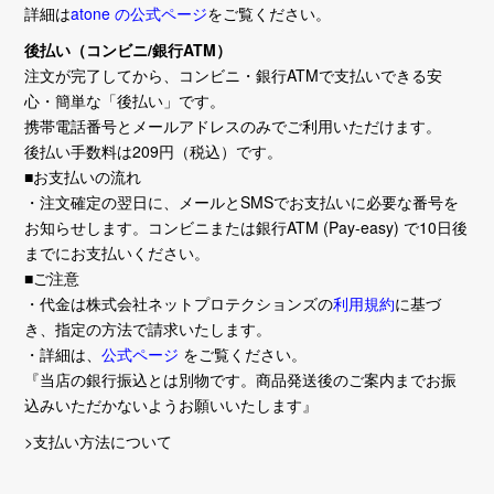
詳細は
atone の公式ページ
をご覧ください。
後払い（コンビニ/銀行ATM）
注文が完了してから、コンビニ・銀行ATMで支払いできる安
心・簡単な「後払い」です。
携帯電話番号とメールアドレスのみでご利用いただけます。
後払い手数料は209円（税込）です。
■お支払いの流れ
・注文確定の翌日に、メールとSMSでお支払いに必要な番号を
お知らせします。コンビニまたは銀行ATM (Pay-easy) で10日後
までにお支払いください。
■ご注意
・代金は株式会社ネットプロテクションズの
利用規約
に基づ
き、指定の方法で請求いたします。
・詳細は、
公式ページ
をご覧ください。
『当店の銀行振込とは別物です。商品発送後のご案内までお振
込みいただかないようお願いいたします』
>支払い方法について