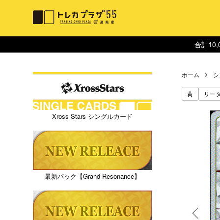
合計10
ホーム
シ
黄
リー
Xross Stars シングルカード
最新パック【Grand Resonance】