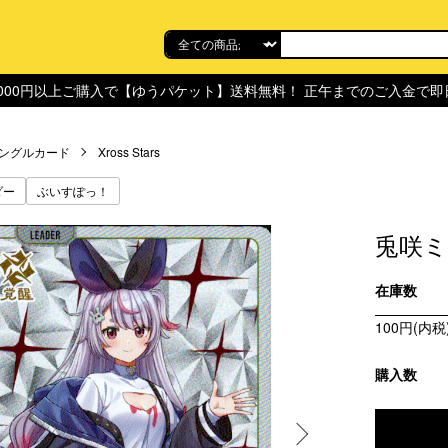
,000円以上ご購入で【ゆうパケット】送料無料！ 正午までのご入金で
ングルカード
Xross Stars
ダー
ぶいすぽっ！
兎咲ミミ(
在庫数
100円(内税
購入数