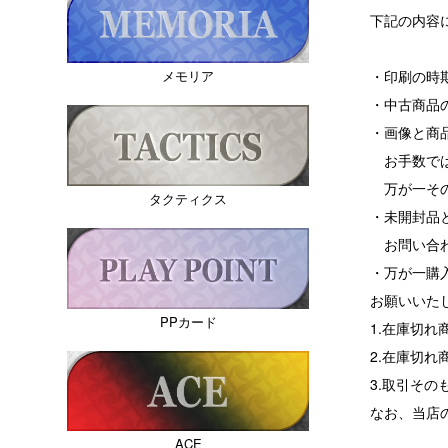
下記の内容
・印刷の時
メモリア
・中古商品
・画像と商
お手数では
万が一その
タクティクス
・未開封品
お問い合わ
・万が一購
お願いいた
PPカード
1.在庫切
2.在庫切
3.取引その
なお、当店
ACE