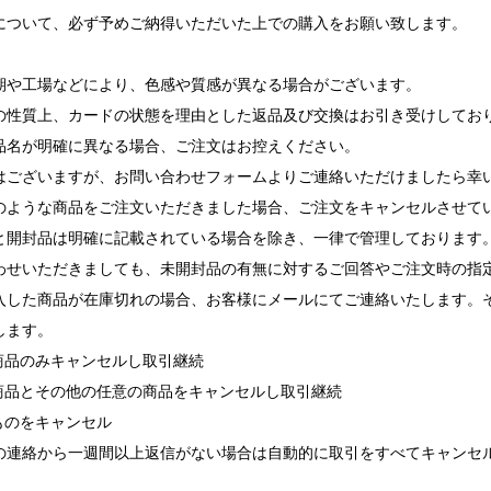
について、必ず予めご納得いただいた上での購入をお願い致します。
期や工場などにより、色感や質感が異なる場合がございます。
の性質上、カードの状態を理由とした返品及び交換はお引き受けしてお
品名が明確に異なる場合、ご注文はお控えください。
ございますが、お問い合わせフォームよりご連絡いただけましたら幸
ような商品をご注文いただきました場合、ご注文をキャンセルさせて
と開封品は明確に記載されている場合を除き、一律で管理しております
せいただきましても、未開封品の有無に対するご回答やご注文時の指
入した商品が在庫切れの場合、お客様にメールにてご連絡いたします。
します。
れ商品のみキャンセルし取引継続
れ商品とその他の任意の商品をキャンセルし取引継続
ものをキャンセル
の連絡から一週間以上返信がない場合は自動的に取引をすべてキャンセ