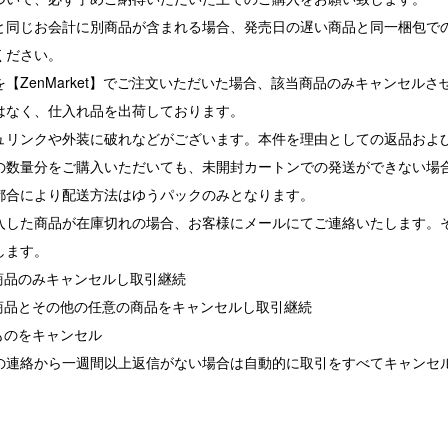
と同じお会計に別商品が含まれる場合、発売日の遅い商品と同一梱包で
ください。
【ZenMarket】でご注文いただいた場合、該当商品のみキャンセル
はなく、仕入れ品を出荷しております。
ュリンクや外装に破れなどがございます。本件を理由としての返品およ
の数量分をご購入いただいても、未開封カートンでの発送ができない場
都合により配送方法はゆうパックのみとなります。
入した商品が在庫切れの場合、お客様にメールにてご連絡いたします。
します。
れ商品のみキャンセルし取引継続
れ商品とその他の任意の商品をキャンセルし取引継続
ものをキャンセル
の連絡から一週間以上返信がない場合は自動的に取引をすべてキャンセ