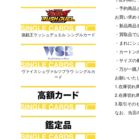
・予約商品
お買い求め
・新品商品を
・買取品で
遊戯王ラッシュデュエル シングルカード
・まれにシ
・カートン
・サイズの
・万が一購
ヴァイスシュヴァルツブラウ シングルカ
ード
お願いいた
1.在庫切
2.在庫切
3.取引その
なお、当店