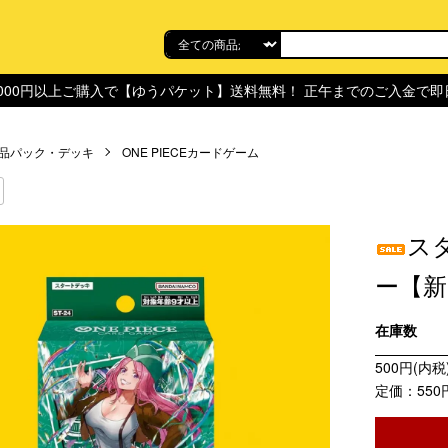
,000円以上ご購入で【ゆうパケット】送料無料！ 正午までのご入金で
品パック・デッキ
ONE PIECEカードゲーム
ス
ー【新
在庫数
500円(内税
定価：550