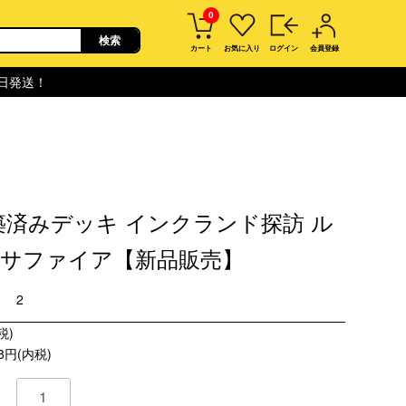
0
カート
お気に入り
ログイン
会員登録
即日発送！
築済みデッキ インクランド探訪 ル
・サファイア【新品販売】
2
税)
8円(内税)