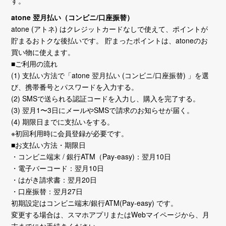
す。
atone 翌月払い（コンビニ/口座振替）
atone (アトネ) はクレジットカードなしで使えて、ポイントが
貯まるおトクな後払いです。 貯まったポイントは、atoneのお
買い物に使えます。
■ご利用の流れ
(1) 支払い方法で「atone 翌月払い (コンビニ/口座振替) 」を選
び、携帯番号とパスワードを入力する。
(2) SMSで送られる認証コードを入力し、購入を完了する。
(3) 翌月1〜3日にメールやSMSで請求のお知らせが届く。
(4) 期限日までに支払いをする。
※初回利用時に会員登録が必要です。
■お支払い方法・期限日
・コンビニ端末 / 銀行ATM（Pay-easy)：翌月10日
・電子バーコード：翌月10日
・はがき請求書：翌月20日
・口座振替：翌月27日
初期設定はコンビニ端末/銀行ATM(Pay-easy) です。
変更する場合は、スマホアプリまたはWebマイページから、月