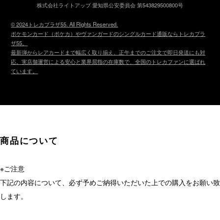
株式会社ライトアップ 愛知県公安委員会 第543829500800号
© 2024トレカプラザ55. All Rights Reserved.
ポケモンカード（ポケカ）やヴァンガードのシングルカード通販ならトレカプラ
ザ55。
最新弾からレアカードまで幅広く取り揃え、正午までのご注文で即日発送にも対
応。実店舗運営による安心と業界屈指の在庫数で、全国のトレカファンに選ばれ
ています。
商品について
※ご注意
下記の内容について、必ず予めご納得いただいた上での購入をお願い致
します。