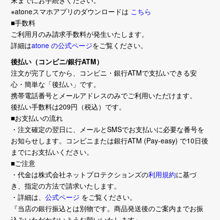
末までにお手続きください。
※atoneスマホアプリのダウンロードは
こちら
■手数料
ご利用月のみ請求手数料が発生いたします。
詳細は
atone の公式ページ
をご覧ください。
後払い（コンビニ/銀行ATM）
注文が完了してから、コンビニ・銀行ATMで支払いできる安
心・簡単な「後払い」です。
携帯電話番号とメールアドレスのみでご利用いただけます。
後払い手数料は209円（税込）です。
■お支払いの流れ
・注文確定の翌日に、メールとSMSでお支払いに必要な番号を
お知らせします。コンビニまたは銀行ATM (Pay-easy) で10日後
までにお支払いください。
■ご注意
・代金は株式会社ネットプロテクションズの
利用規約
に基づ
き、指定の方法で請求いたします。
・詳細は、
公式ページ
をご覧ください。
『当店の銀行振込とは別物です。商品発送後のご案内までお振
込みいただかないようお願いいたします』