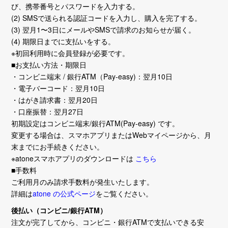
び、携帯番号とパスワードを入力する。
(2) SMSで送られる認証コードを入力し、購入を完了する。
(3) 翌月1〜3日にメールやSMSで請求のお知らせが届く。
(4) 期限日までに支払いをする。
※初回利用時に会員登録が必要です。
■お支払い方法・期限日
・コンビニ端末 / 銀行ATM（Pay-easy)：翌月10日
・電子バーコード：翌月10日
・はがき請求書：翌月20日
・口座振替：翌月27日
初期設定はコンビニ端末/銀行ATM(Pay-easy) です。
変更する場合は、スマホアプリまたはWebマイページから、月
末までにお手続きください。
※atoneスマホアプリのダウンロードは
こちら
■手数料
ご利用月のみ請求手数料が発生いたします。
詳細は
atone の公式ページ
をご覧ください。
後払い（コンビニ/銀行ATM）
注文が完了してから、コンビニ・銀行ATMで支払いできる安