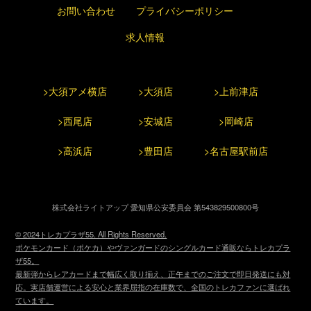
お問い合わせ
プライバシーポリシー
求人情報
>大須アメ横店
>大須店
>上前津店
>西尾店
>安城店
>岡崎店
>高浜店
>豊田店
>名古屋駅前店
株式会社ライトアップ 愛知県公安委員会 第543829500800号
© 2024トレカプラザ55. All Rights Reserved.
ポケモンカード（ポケカ）やヴァンガードのシングルカード通販ならトレカプラ
ザ55。
最新弾からレアカードまで幅広く取り揃え、正午までのご注文で即日発送にも対
応。実店舗運営による安心と業界屈指の在庫数で、全国のトレカファンに選ばれ
ています。