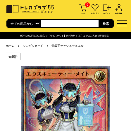
0
カート
お気に入り
ログイン
会員登録
合計10,000円以上ご購入で【ゆうパケット】送料無料！ 正午までのご入金で即日発送！
ホーム
シングルカード
遊戯王ラッシュデュエル
光属性