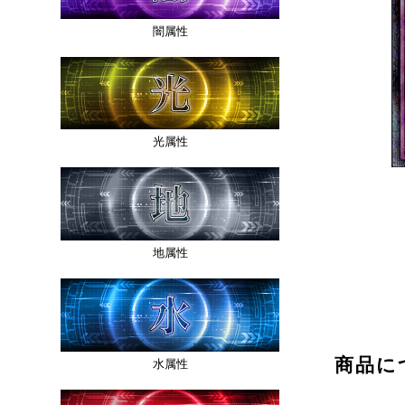
闇属性
光属性
地属性
商品に
水属性