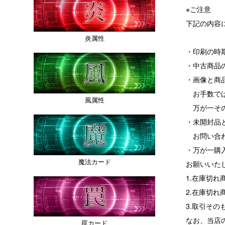
※ご注意
下記の内容
炎属性
・印刷の時
・中古商品
・画像と商
お手数では
風属性
万が一その
・未開封品
お問い合わ
・万が一購
魔法カード
お願いいた
1.在庫切
2.在庫切
3.取引その
なお、当店
罠カード