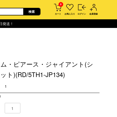
0
カート
お気に入り
ログイン
会員登録
即日発送！
ム・ピアース・ジャイアント(シ
ト)(RD/5TH1-JP134)
1
)