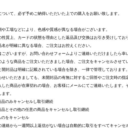
について、必ず予めご納得いただいた上での購入をお願い致します。
期や工場などにより、色感や質感が異なる場合がございます。
の性質上、カードの状態を理由とした返品及び交換はお引き受けしてお
品名が明確に異なる場合、ご注文はお控えください。
ございますが、お問い合わせフォームよりご連絡いただけましたら幸
ような商品をご注文いただきました場合、ご注文をキャンセルさせて
と開封品は明確に記載されている場合を除き、一律で管理しております
せいただきましても、未開封品の有無に対するご回答やご注文時の指
入した商品が在庫切れの場合、お客様にメールにてご連絡いたします。
します。
れ商品のみキャンセルし取引継続
れ商品とその他の任意の商品をキャンセルし取引継続
ものをキャンセル
の連絡から一週間以上返信がない場合は自動的に取引をすべてキャンセ