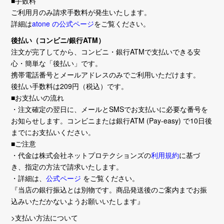
■手数料
ご利用月のみ請求手数料が発生いたします。
詳細は
atone の公式ページ
をご覧ください。
後払い（コンビニ/銀行ATM）
注文が完了してから、コンビニ・銀行ATMで支払いできる安
心・簡単な「後払い」です。
携帯電話番号とメールアドレスのみでご利用いただけます。
後払い手数料は209円（税込）です。
■お支払いの流れ
・注文確定の翌日に、メールとSMSでお支払いに必要な番号を
お知らせします。コンビニまたは銀行ATM (Pay-easy) で10日後
までにお支払いください。
■ご注意
・代金は株式会社ネットプロテクションズの
利用規約
に基づ
き、指定の方法で請求いたします。
・詳細は、
公式ページ
をご覧ください。
『当店の銀行振込とは別物です。商品発送後のご案内までお振
込みいただかないようお願いいたします』
>支払い方法について