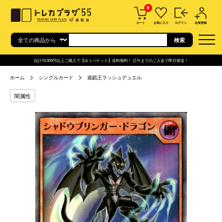
0
カート
お気に入り
ログイン
会員登録
合計10,000円以上ご購入で【ゆうパケット】送料無料！ 正午までのご入金で即日発送！
ホーム
シングルカード
遊戯王ラッシュデュエル
闇属性