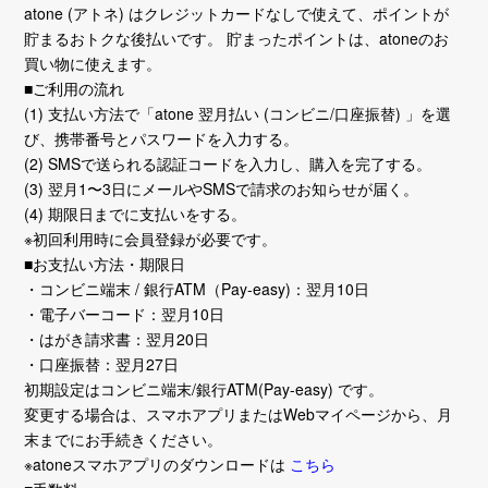
atone (アトネ) はクレジットカードなしで使えて、ポイントが
貯まるおトクな後払いです。 貯まったポイントは、atoneのお
買い物に使えます。
■ご利用の流れ
(1) 支払い方法で「atone 翌月払い (コンビニ/口座振替) 」を選
び、携帯番号とパスワードを入力する。
(2) SMSで送られる認証コードを入力し、購入を完了する。
(3) 翌月1〜3日にメールやSMSで請求のお知らせが届く。
(4) 期限日までに支払いをする。
※初回利用時に会員登録が必要です。
■お支払い方法・期限日
・コンビニ端末 / 銀行ATM（Pay-easy)：翌月10日
・電子バーコード：翌月10日
・はがき請求書：翌月20日
・口座振替：翌月27日
初期設定はコンビニ端末/銀行ATM(Pay-easy) です。
変更する場合は、スマホアプリまたはWebマイページから、月
末までにお手続きください。
※atoneスマホアプリのダウンロードは
こちら