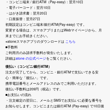
・コンビニ端末 / 銀行ATM（Pay-easy)：翌月10日
・電子バーコード：翌月10日
・はがき請求書：翌月20日
・口座振替：翌月27日
初期設定はコンビニ端末/銀行ATM(Pay-easy) です。
変更する場合は、スマホアプリまたはWebマイページから、月
末までにお手続きください。
※atoneスマホアプリのダウンロードは
こちら
■手数料
ご利用月のみ請求手数料が発生いたします。
詳細は
atone の公式ページ
をご覧ください。
後払い（コンビニ/銀行ATM）
注文が完了してから、コンビニ・銀行ATMで支払いできる安
心・簡単な「後払い」です。
携帯電話番号とメールアドレスのみでご利用いただけます。
後払い手数料は209円（税込）です。
■お支払いの流れ
・注文確定の翌日に、メールとSMSでお支払いに必要な番号を
お知らせします。コンビニまたは銀行ATM (Pay-easy) で10日後