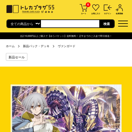
0
カート
お気に入り
ログイン
会員登録
合計10,000円以上ご購入で【ゆうパケット】送料無料！ 正午までのご入金で即日発送！
ホーム
新品パック・デッキ
ヴァンガード
新品セール