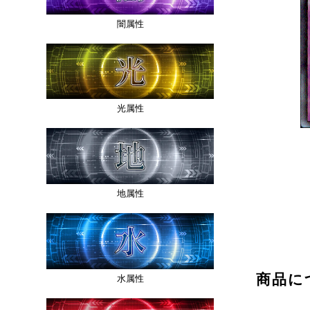
闇属性
光属性
地属性
商品に
水属性