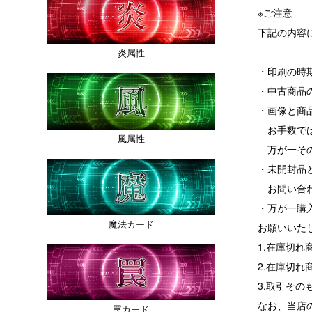
※ご注意
下記の内容
炎属性
・印刷の時
・中古商品
・画像と商
お手数では
風属性
万が一その
・未開封品
お問い合わ
・万が一購
魔法カード
お願いいた
1.在庫切
2.在庫切
3.取引その
なお、当店
罠カード