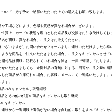
について、必ず予めご納得いただいた上での購入をお願い致します。
期や工場などにより、色感や質感が異なる場合がございます。
の性質上、カードの状態を理由とした返品及び交換はお引き受けしてお
品名が明確に異なる場合、ご注文はお控えください。
ございますが、お問い合わせフォームよりご連絡いただけましたら幸
ような商品をご注文いただきました場合、ご注文をキャンセルさせて
と開封品は明確に記載されている場合を除き、一律で管理しております
せいただきましても、未開封品の有無に対するご回答やご注文時の指
入した商品が在庫切れの場合、お客様にメールにてご連絡いたします。
します。
れ商品のみキャンセルし取引継続
れ商品とその他の任意の商品をキャンセルし取引継続
ものをキャンセル
の連絡から一週間以上返信がない場合は自動的に取引をすべてキャンセ