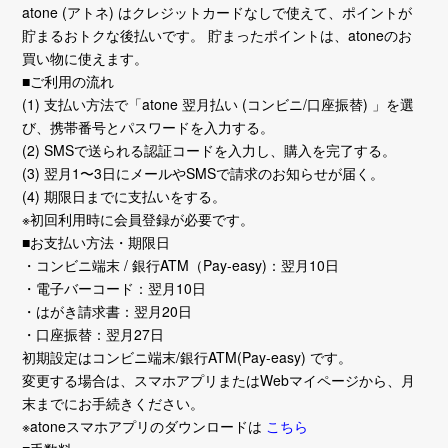
atone (アトネ) はクレジットカードなしで使えて、ポイントが
貯まるおトクな後払いです。 貯まったポイントは、atoneのお
買い物に使えます。
■ご利用の流れ
(1) 支払い方法で「atone 翌月払い (コンビニ/口座振替) 」を選
び、携帯番号とパスワードを入力する。
(2) SMSで送られる認証コードを入力し、購入を完了する。
(3) 翌月1〜3日にメールやSMSで請求のお知らせが届く。
(4) 期限日までに支払いをする。
※初回利用時に会員登録が必要です。
■お支払い方法・期限日
・コンビニ端末 / 銀行ATM（Pay-easy)：翌月10日
・電子バーコード：翌月10日
・はがき請求書：翌月20日
・口座振替：翌月27日
初期設定はコンビニ端末/銀行ATM(Pay-easy) です。
変更する場合は、スマホアプリまたはWebマイページから、月
末までにお手続きください。
※atoneスマホアプリのダウンロードは
こちら