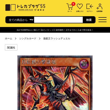
0
カート
お気に入り
ログイン
会員登録
合計10,000円以上ご購入で【ゆうパケット】送料無料！ 正午までのご入金で即日発送！
ホーム
シングルカード
遊戯王ラッシュデュエル
闇属性