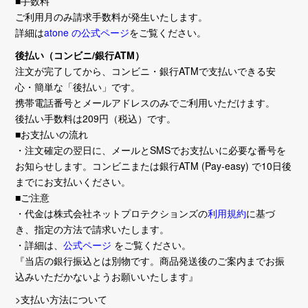
■手数料
ご利用月のみ請求手数料が発生いたします。
詳細は
atone の公式ページ
をご覧ください。
後払い（コンビニ/銀行ATM）
注文が完了してから、コンビニ・銀行ATMで支払いできる安
心・簡単な「後払い」です。
携帯電話番号とメールアドレスのみでご利用いただけます。
後払い手数料は209円（税込）です。
■お支払いの流れ
・注文確定の翌日に、メールとSMSでお支払いに必要な番号を
お知らせします。コンビニまたは銀行ATM (Pay-easy) で10日後
までにお支払いください。
■ご注意
・代金は株式会社ネットプロテクションズの
利用規約
に基づ
き、指定の方法で請求いたします。
・詳細は、
公式ページ
をご覧ください。
『当店の銀行振込とは別物です。商品発送後のご案内までお振
込みいただかないようお願いいたします』
>支払い方法について