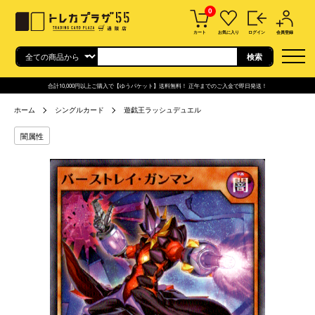
0
カート
お気に入り
ログイン
会員登録
合計10,000円以上ご購入で【ゆうパケット】送料無料！ 正午までのご入金で即日発送！
ホーム
シングルカード
遊戯王ラッシュデュエル
闇属性