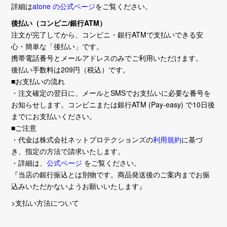
詳細は
atone の公式ページ
をご覧ください。
後払い（コンビニ/銀行ATM）
注文が完了してから、コンビニ・銀行ATMで支払いできる安
心・簡単な「後払い」です。
携帯電話番号とメールアドレスのみでご利用いただけます。
後払い手数料は209円（税込）です。
■お支払いの流れ
・注文確定の翌日に、メールとSMSでお支払いに必要な番号を
お知らせします。コンビニまたは銀行ATM (Pay-easy) で10日後
までにお支払いください。
■ご注意
・代金は株式会社ネットプロテクションズの
利用規約
に基づ
き、指定の方法で請求いたします。
・詳細は、
公式ページ
をご覧ください。
『当店の銀行振込とは別物です。商品発送後のご案内までお振
込みいただかないようお願いいたします』
>支払い方法について