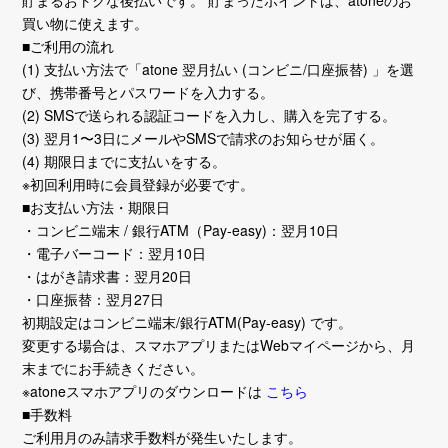
貯まるおトクな後払いです。 貯まったポイントは、atoneのお
買い物に使えます。
■ご利用の流れ
(1) 支払い方法で「atone 翌月払い (コンビニ/口座振替) 」を選
び、携帯番号とパスワードを入力する。
(2) SMSで送られる認証コードを入力し、購入を完了する。
(3) 翌月1〜3日にメールやSMSで請求のお知らせが届く。
(4) 期限日までに支払いをする。
※初回利用時に会員登録が必要です。
■お支払い方法・期限日
・コンビニ端末 / 銀行ATM（Pay-easy)：翌月10日
・電子バーコード：翌月10日
・はがき請求書：翌月20日
・口座振替：翌月27日
初期設定はコンビニ端末/銀行ATM(Pay-easy) です。
変更する場合は、スマホアプリまたはWebマイページから、月
末までにお手続きください。
※atoneスマホアプリのダウンロードは
こちら
■手数料
ご利用月のみ請求手数料が発生いたします。