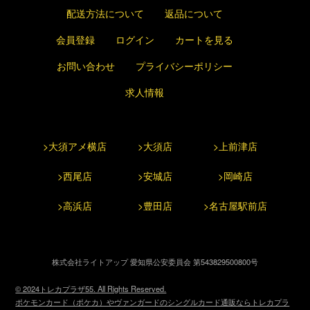
配送方法について
返品について
会員登録
ログイン
カートを見る
お問い合わせ
プライバシーポリシー
求人情報
>大須アメ横店
>大須店
>上前津店
>西尾店
>安城店
>岡崎店
>高浜店
>豊田店
>名古屋駅前店
株式会社ライトアップ 愛知県公安委員会 第543829500800号
© 2024トレカプラザ55. All Rights Reserved.
ポケモンカード（ポケカ）やヴァンガードのシングルカード通販ならトレカプラ