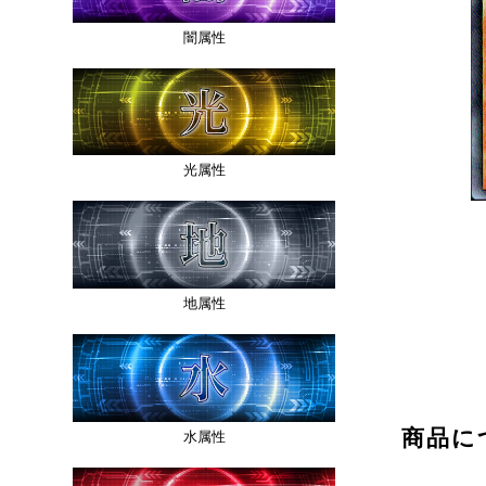
闇属性
光属性
地属性
商品に
水属性