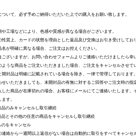
について、必ず予めご納得いただいた上での購入をお願い致します。
期や工場などにより、色感や質感が異なる場合がございます。
の性質上、カードの状態を理由とした返品及び交換はお引き受けしてお
品名が明確に異なる場合、ご注文はお控えください。
ございますが、お問い合わせフォームよりご連絡いただけましたら幸
ような商品をご注文いただきました場合、ご注文をキャンセルさせて
と開封品は明確に記載されている場合を除き、一律で管理しております
せいただきましても、未開封品の有無に対するご回答やご注文時の指
入した商品が在庫切れの場合、お客様にメールにてご連絡いたします。
します。
れ商品のみキャンセルし取引継続
れ商品とその他の任意の商品をキャンセルし取引継続
ものをキャンセル
の連絡から一週間以上返信がない場合は自動的に取引をすべてキャンセ