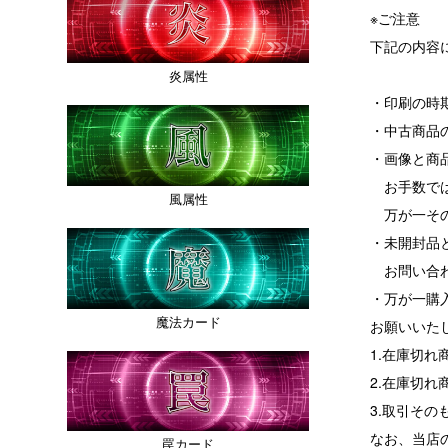
※ご注意
下記の内容
炎属性
・印刷の時
・中古商品
・画像と商
お手数では
風属性
万が一その
・未開封品
お問い合わ
・万が一購
魔法カード
お願いいた
1.在庫切
2.在庫切
3.取引その
なお、当店
罠カード