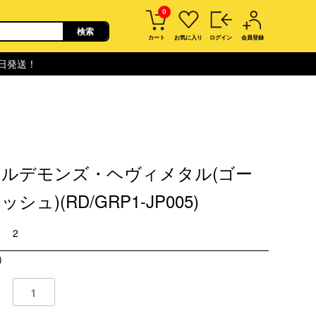
0
カート
お気に入り
ログイン
会員登録
即日発送！
ルデモンズ・ヘヴィメタル(ゴー
シュ)(RD/GRP1-JP005)
2
)