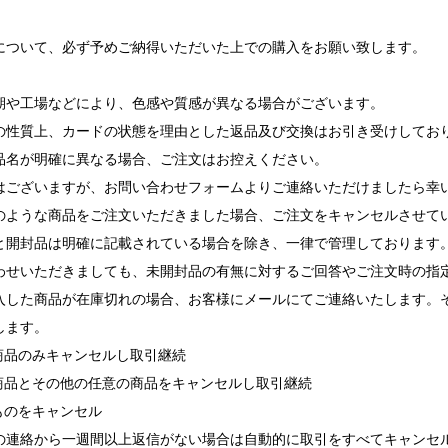
について、必ず予めご納得いただいた上での購入をお願い致します。
期や工場などにより、色感や質感が異なる場合がございます。
の性質上、カードの状態を理由とした返品及び交換はお引き受けしてお
品名が明確に異なる場合、ご注文はお控えください。
ございますが、お問い合わせフォームよりご連絡いただけましたら幸
ような商品をご注文いただきました場合、ご注文をキャンセルさせて
と開封品は明確に記載されている場合を除き、一律で管理しております
せいただきましても、未開封品の有無に対するご回答やご注文時の指
入した商品が在庫切れの場合、お客様にメールにてご連絡いたします。
します。
れ商品のみキャンセルし取引継続
れ商品とその他の任意の商品をキャンセルし取引継続
ものをキャンセル
の連絡から一週間以上返信がない場合は自動的に取引をすべてキャンセ