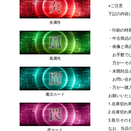
※ご注意
下記の内容
炎属性
・印刷の時
・中古商品
・画像と商
お手数では
風属性
万が一その
・未開封品
お問い合わ
・万が一購
魔法カード
お願いいた
1.在庫切
2.在庫切
3.取引その
なお、当店
罠カード