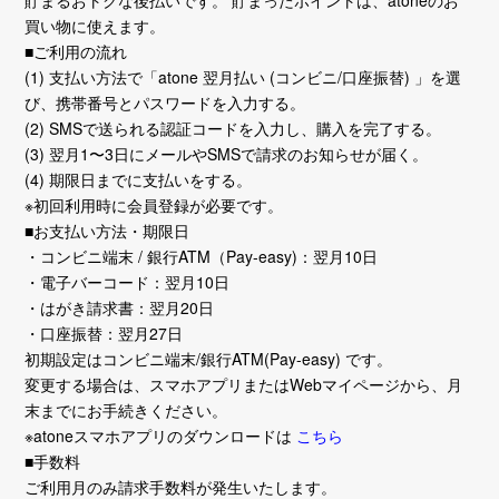
貯まるおトクな後払いです。 貯まったポイントは、atoneのお
買い物に使えます。
■ご利用の流れ
(1) 支払い方法で「atone 翌月払い (コンビニ/口座振替) 」を選
び、携帯番号とパスワードを入力する。
(2) SMSで送られる認証コードを入力し、購入を完了する。
(3) 翌月1〜3日にメールやSMSで請求のお知らせが届く。
(4) 期限日までに支払いをする。
※初回利用時に会員登録が必要です。
■お支払い方法・期限日
・コンビニ端末 / 銀行ATM（Pay-easy)：翌月10日
・電子バーコード：翌月10日
・はがき請求書：翌月20日
・口座振替：翌月27日
初期設定はコンビニ端末/銀行ATM(Pay-easy) です。
変更する場合は、スマホアプリまたはWebマイページから、月
末までにお手続きください。
※atoneスマホアプリのダウンロードは
こちら
■手数料
ご利用月のみ請求手数料が発生いたします。