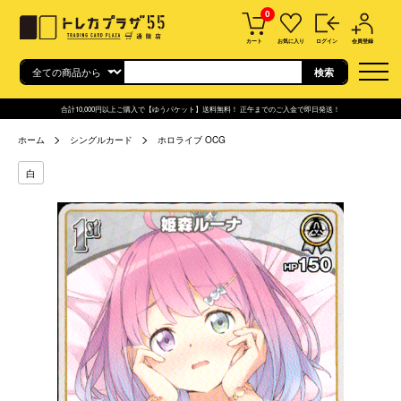
0
カート
お気に入り
ログイン
会員登録
合計10,000円以上ご購入で【ゆうパケット】送料無料！ 正午までのご入金で即日発送！
ホーム
シングルカード
ホロライブ OCG
白