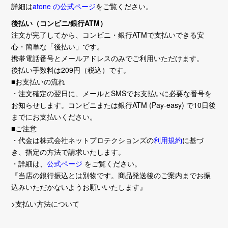
詳細は
atone の公式ページ
をご覧ください。
後払い（コンビニ/銀行ATM）
注文が完了してから、コンビニ・銀行ATMで支払いできる安
心・簡単な「後払い」です。
携帯電話番号とメールアドレスのみでご利用いただけます。
後払い手数料は209円（税込）です。
■お支払いの流れ
・注文確定の翌日に、メールとSMSでお支払いに必要な番号を
お知らせします。コンビニまたは銀行ATM (Pay-easy) で10日後
までにお支払いください。
■ご注意
・代金は株式会社ネットプロテクションズの
利用規約
に基づ
き、指定の方法で請求いたします。
・詳細は、
公式ページ
をご覧ください。
『当店の銀行振込とは別物です。商品発送後のご案内までお振
込みいただかないようお願いいたします』
>支払い方法について