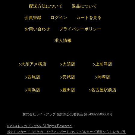
配送方法について
返品について
会員登録
ログイン
カートを見る
お問い合わせ
プライバシーポリシー
求人情報
>大須アメ横店
>大須店
>上前津店
>西尾店
>安城店
>岡崎店
>高浜店
>豊田店
>名古屋駅前店
株式会社ライトアップ 愛知県公安委員会 第543829500800号
© 2024トレカプラザ55. All Rights Reserved.
ポケモンカード（ポケカ）やヴァンガードのシングルカード通販ならトレカプラ