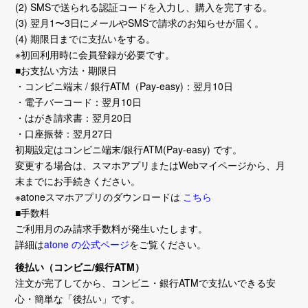
(2) SMSで送られる認証コードを入力し、購入を完了する。
(3) 翌月1〜3日にメールやSMSで請求のお知らせが届く。
(4) 期限日までに支払いをする。
※初回利用時に会員登録が必要です。
■お支払い方法・期限日
・コンビニ端末 / 銀行ATM（Pay-easy)：翌月10日
・電子バーコード：翌月10日
・はがき請求書：翌月20日
・口座振替：翌月27日
初期設定はコンビニ端末/銀行ATM(Pay-easy) です。
変更する場合は、スマホアプリまたはWebマイページから、月
末までにお手続きください。
※atoneスマホアプリのダウンロードは
こちら
■手数料
ご利用月のみ請求手数料が発生いたします。
詳細は
atone の公式ページ
をご覧ください。
後払い（コンビニ/銀行ATM）
注文が完了してから、コンビニ・銀行ATMで支払いできる安
心・簡単な「後払い」です。