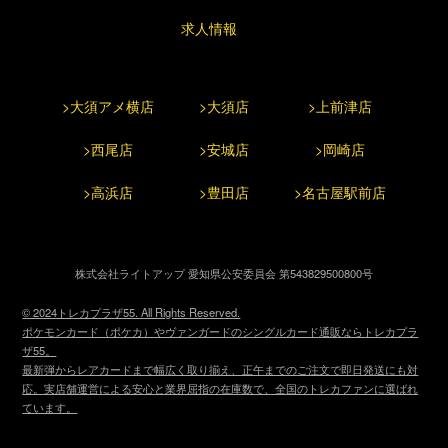
求人情報
>大須アメ横店
>大須店
>上前津店
>西尾店
>安城店
>岡崎店
>高浜店
>豊田店
>名古屋駅前店
株式会社ライトアップ 愛知県公安委員会 第543829500800号
© 2024トレカプラザ55. All Rights Reserved.
ポケモンカード（ポケカ）やヴァンガードのシングルカード通販ならトレカプラ
ザ55。
最新弾からレアカードまで幅広く取り揃え、正午までのご注文で即日発送にも対
応。実店舗運営による安心と業界屈指の在庫数で、全国のトレカファンに選ばれ
ています。