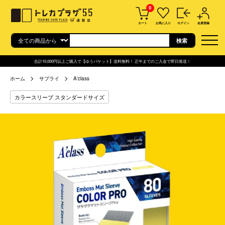
0
カート
お気に入り
ログイン
会員登録
合計10,000円以上ご購入で【ゆうパケット】送料無料！ 正午までのご入金で即日発送！
ホーム
サプライ
A'class
カラースリーブ スタンダードサイズ