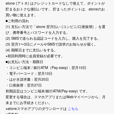
atone (アトネ) はクレジットカードなしで使えて、ポイントが
貯まるおトクな後払いです。 貯まったポイントは、atoneのお
買い物に使えます。
■ご利用の流れ
(1) 支払い方法で「atone 翌月払い (コンビニ/口座振替) 」を選
び、携帯番号とパスワードを入力する。
(2) SMSで送られる認証コードを入力し、購入を完了する。
(3) 翌月1〜3日にメールやSMSで請求のお知らせが届く。
(4) 期限日までに支払いをする。
※初回利用時に会員登録が必要です。
■お支払い方法・期限日
・コンビニ端末 / 銀行ATM（Pay-easy)：翌月10日
・電子バーコード：翌月10日
・はがき請求書：翌月20日
・口座振替：翌月27日
初期設定はコンビニ端末/銀行ATM(Pay-easy) です。
変更する場合は、スマホアプリまたはWebマイページから、月
末までにお手続きください。
※atoneスマホアプリのダウンロードは
こちら