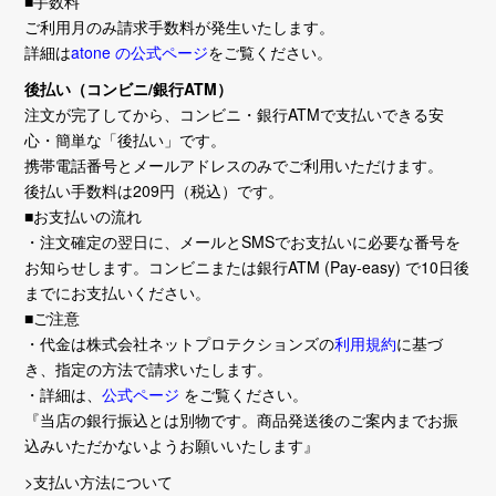
■手数料
ご利用月のみ請求手数料が発生いたします。
詳細は
atone の公式ページ
をご覧ください。
後払い（コンビニ/銀行ATM）
注文が完了してから、コンビニ・銀行ATMで支払いできる安
心・簡単な「後払い」です。
携帯電話番号とメールアドレスのみでご利用いただけます。
後払い手数料は209円（税込）です。
■お支払いの流れ
・注文確定の翌日に、メールとSMSでお支払いに必要な番号を
お知らせします。コンビニまたは銀行ATM (Pay-easy) で10日後
までにお支払いください。
■ご注意
・代金は株式会社ネットプロテクションズの
利用規約
に基づ
き、指定の方法で請求いたします。
・詳細は、
公式ページ
をご覧ください。
『当店の銀行振込とは別物です。商品発送後のご案内までお振
込みいただかないようお願いいたします』
>支払い方法について