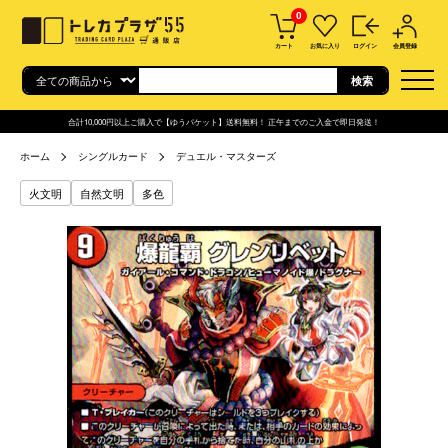
0
カート
お気に入り
ログイン
会員登録
合計10,000円以上ご購入で【ゆうパケット】送料無料！ 正午までのご入金で即日発送！
ホーム
シングルカード
デュエル・マスターズ
火文明
自然文明
多色