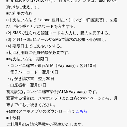
貯まるおトクな後払いです。 貯まったポイントは、atoneのお
買い物に使えます。
■ご利用の流れ
(1) 支払い方法で「atone 翌月払い (コンビニ/口座振替) 」を選
び、携帯番号とパスワードを入力する。
(2) SMSで送られる認証コードを入力し、購入を完了する。
(3) 翌月1〜3日にメールやSMSで請求のお知らせが届く。
(4) 期限日までに支払いをする。
※初回利用時に会員登録が必要です。
■お支払い方法・期限日
・コンビニ端末 / 銀行ATM（Pay-easy)：翌月10日
・電子バーコード：翌月10日
・はがき請求書：翌月20日
・口座振替：翌月27日
初期設定はコンビニ端末/銀行ATM(Pay-easy) です。
変更する場合は、スマホアプリまたはWebマイページから、月
末までにお手続きください。
※atoneスマホアプリのダウンロードは
こちら
■手数料
ご利用月のみ請求手数料が発生いたします。