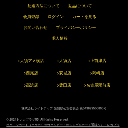
配送方法について
返品について
会員登録
ログイン
カートを見る
お問い合わせ
プライバシーポリシー
求人情報
>大須アメ横店
>大須店
>上前津店
>西尾店
>安城店
>岡崎店
>高浜店
>豊田店
>名古屋駅前店
株式会社ライトアップ 愛知県公安委員会 第543829500800号
© 2024トレカプラザ55. All Rights Reserved.
ポケモンカード（ポケカ）やヴァンガードのシングルカード通販ならトレカプラ