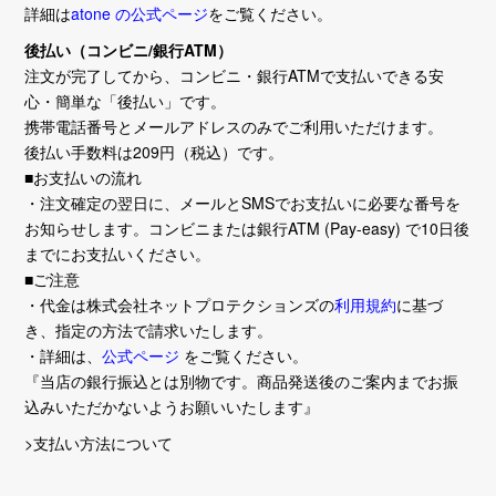
詳細は
atone の公式ページ
をご覧ください。
後払い（コンビニ/銀行ATM）
注文が完了してから、コンビニ・銀行ATMで支払いできる安
心・簡単な「後払い」です。
携帯電話番号とメールアドレスのみでご利用いただけます。
後払い手数料は209円（税込）です。
■お支払いの流れ
・注文確定の翌日に、メールとSMSでお支払いに必要な番号を
お知らせします。コンビニまたは銀行ATM (Pay-easy) で10日後
までにお支払いください。
■ご注意
・代金は株式会社ネットプロテクションズの
利用規約
に基づ
き、指定の方法で請求いたします。
・詳細は、
公式ページ
をご覧ください。
『当店の銀行振込とは別物です。商品発送後のご案内までお振
込みいただかないようお願いいたします』
>支払い方法について