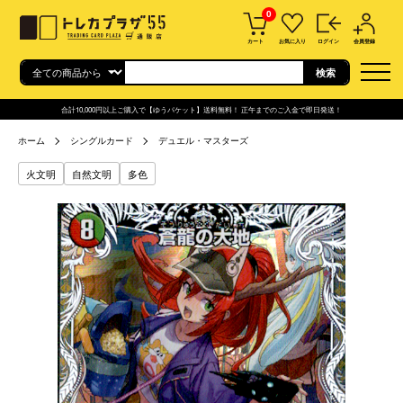
0
カート
お気に入り
ログイン
会員登録
合計10,000円以上ご購入で【ゆうパケット】送料無料！ 正午までのご入金で即日発送！
ホーム
シングルカード
デュエル・マスターズ
火文明
自然文明
多色