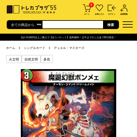
0
カート
お気に入り
ログイン
会員登録
合計10,000円以上ご購入で【ゆうパケット】送料無料！ 正午までのご入金で即日発送！
ホーム
シングルカード
デュエル・マスターズ
火文明
自然文明
多色