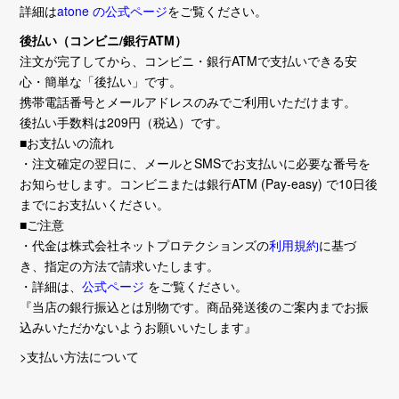
詳細は
atone の公式ページ
をご覧ください。
後払い（コンビニ/銀行ATM）
注文が完了してから、コンビニ・銀行ATMで支払いできる安
心・簡単な「後払い」です。
携帯電話番号とメールアドレスのみでご利用いただけます。
後払い手数料は209円（税込）です。
■お支払いの流れ
・注文確定の翌日に、メールとSMSでお支払いに必要な番号を
お知らせします。コンビニまたは銀行ATM (Pay-easy) で10日後
までにお支払いください。
■ご注意
・代金は株式会社ネットプロテクションズの
利用規約
に基づ
き、指定の方法で請求いたします。
・詳細は、
公式ページ
をご覧ください。
『当店の銀行振込とは別物です。商品発送後のご案内までお振
込みいただかないようお願いいたします』
>支払い方法について