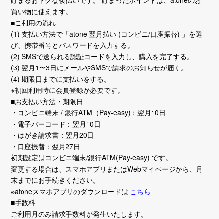
貯まるおトクな後払いです。 貯まったポイントは、atoneのお
買い物に使えます。
■ご利用の流れ
(1) 支払い方法で「atone 翌月払い (コンビニ/口座振替) 」を選
び、携帯番号とパスワードを入力する。
(2) SMSで送られる認証コードを入力し、購入を完了する。
(3) 翌月1〜3日にメールやSMSで請求のお知らせが届く。
(4) 期限日までに支払いをする。
※初回利用時に会員登録が必要です。
■お支払い方法・期限日
・コンビニ端末 / 銀行ATM（Pay-easy)：翌月10日
・電子バーコード：翌月10日
・はがき請求書：翌月20日
・口座振替：翌月27日
初期設定はコンビニ端末/銀行ATM(Pay-easy) です。
変更する場合は、スマホアプリまたはWebマイページから、月
末までにお手続きください。
※atoneスマホアプリのダウンロードは
こちら
■手数料
ご利用月のみ請求手数料が発生いたします。