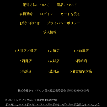
配送方法について
返品について
会員登録
ログイン
カートを見る
お問い合わせ
プライバシーポリシー
求人情報
>大須アメ横店
>大須店
>上前津店
>西尾店
>安城店
>岡崎店
>高浜店
>豊田店
>名古屋駅前店
株式会社ライトアップ 愛知県公安委員会 第543829500800号
© 2024トレカプラザ55. All Rights Reserved.
ポケモンカード（ポケカ）やヴァンガードのシングルカード通販ならトレカプラ