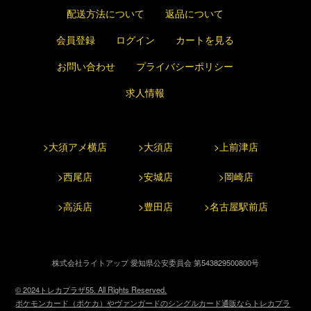
配送方法について
返品について
会員登録
ログイン
カートを見る
お問い合わせ
プライバシーポリシー
求人情報
>大須アメ横店
>大須店
>上前津店
>西尾店
>安城店
>岡崎店
>高浜店
>豊田店
>名古屋駅前店
株式会社ライトアップ 愛知県公安委員会 第543829500800号
© 2024トレカプラザ55. All Rights Reserved.
ポケモンカード（ポケカ）やヴァンガードのシングルカード通販ならトレカプラ