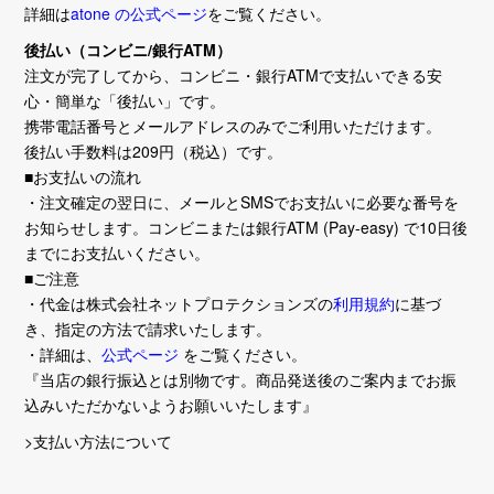
詳細は
atone の公式ページ
をご覧ください。
後払い（コンビニ/銀行ATM）
注文が完了してから、コンビニ・銀行ATMで支払いできる安
心・簡単な「後払い」です。
携帯電話番号とメールアドレスのみでご利用いただけます。
後払い手数料は209円（税込）です。
■お支払いの流れ
・注文確定の翌日に、メールとSMSでお支払いに必要な番号を
お知らせします。コンビニまたは銀行ATM (Pay-easy) で10日後
までにお支払いください。
■ご注意
・代金は株式会社ネットプロテクションズの
利用規約
に基づ
き、指定の方法で請求いたします。
・詳細は、
公式ページ
をご覧ください。
『当店の銀行振込とは別物です。商品発送後のご案内までお振
込みいただかないようお願いいたします』
>支払い方法について