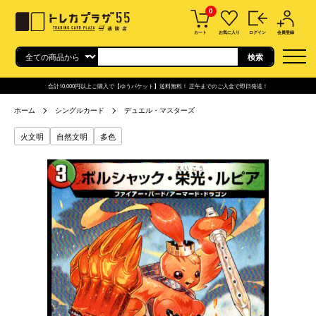
0
カート
お気に入り
ログイン
会員登録
合計10,000円以上ご購入で【ゆうパケット】送料無料！ 正午までのご入金で即日発送！
ホーム
シングルカード
デュエル・マスターズ
火文明
自然文明
多色