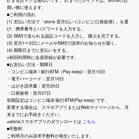
貯まるおトクな後払いです。 貯まったポイントは、atoneのお
買い物に使えます。
■ご利用の流れ
(1) 支払い方法で「atone 翌月払い (コンビニ/口座振替) 」を選
び、携帯番号とパスワードを入力する。
(2) SMSで送られる認証コードを入力し、購入を完了する。
(3) 翌月1〜3日にメールやSMSで請求のお知らせが届く。
(4) 期限日までに支払いをする。
※初回利用時に会員登録が必要です。
■お支払い方法・期限日
・コンビニ端末 / 銀行ATM（Pay-easy)：翌月10日
・電子バーコード：翌月10日
・はがき請求書：翌月20日
・口座振替：翌月27日
初期設定はコンビニ端末/銀行ATM(Pay-easy) です。
変更する場合は、スマホアプリまたはWebマイページから、月
末までにお手続きください。
※atoneスマホアプリのダウンロードは
こちら
■手数料
ご利用月のみ請求手数料が発生いたします。