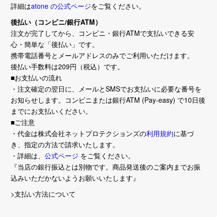
詳細は
atone の公式ページ
をご覧ください。
後払い（コンビニ/銀行ATM）
注文が完了してから、コンビニ・銀行ATMで支払いできる安
心・簡単な「後払い」です。
携帯電話番号とメールアドレスのみでご利用いただけます。
後払い手数料は209円（税込）です。
■お支払いの流れ
・注文確定の翌日に、メールとSMSでお支払いに必要な番号を
お知らせします。コンビニまたは銀行ATM (Pay-easy) で10日後
までにお支払いください。
■ご注意
・代金は株式会社ネットプロテクションズの
利用規約
に基づ
き、指定の方法で請求いたします。
・詳細は、
公式ページ
をご覧ください。
『当店の銀行振込とは別物です。商品発送後のご案内までお振
込みいただかないようお願いいたします』
>支払い方法について