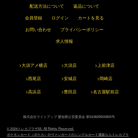
配送方法について
返品について
会員登録
ログイン
カートを見る
お問い合わせ
プライバシーポリシー
求人情報
>大須アメ横店
>大須店
>上前津店
>西尾店
>安城店
>岡崎店
>高浜店
>豊田店
>名古屋駅前店
株式会社ライトアップ 愛知県公安委員会 第543829500800号
© 2024トレカプラザ55. All Rights Reserved.
ポケモンカード（ポケカ）やヴァンガードのシングルカード通販ならトレカプラ