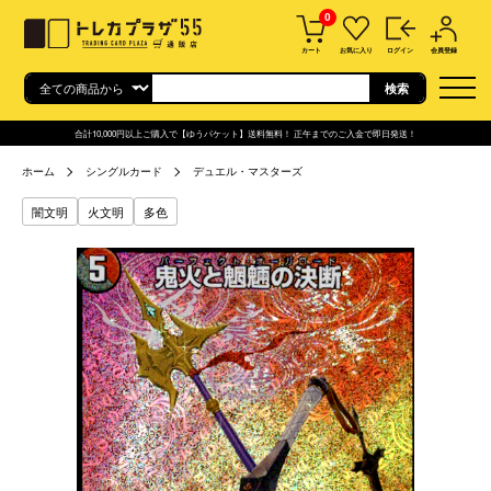
0
カート
お気に入り
ログイン
会員登録
合計10,000円以上ご購入で【ゆうパケット】送料無料！ 正午までのご入金で即日発送！
ホーム
シングルカード
デュエル・マスターズ
闇文明
火文明
多色