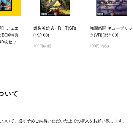
用】デュエ
爆裂英雄 A・R・T(SR)
強瀾怒闘 キューブリッ
BOX特典
(19/100)
ク(VR)(35/100)
40枚セッ
100円(内税)
100円(内税)
ついて
について、必ず予めご納得いただいた上での購入をお願い致します。