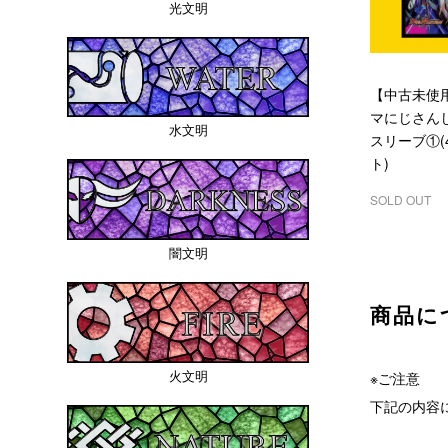
光文明
【中古未使
マにじさんじ
水文明
スリーブ①(
ト)
SOLD OUT
闇文明
商品に
火文明
※ご注意
下記の内容