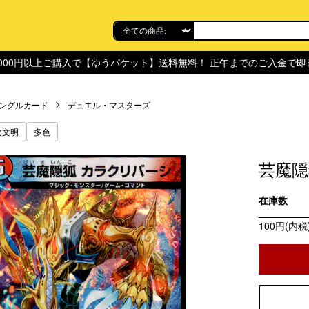
,000円以上ご購入で【ゆうパケット】送料無料！ 正午までのご入金で
ングルカード
デュエル・マスターズ
火文明
多色
芸魔隠狐
在庫数
100円(内税