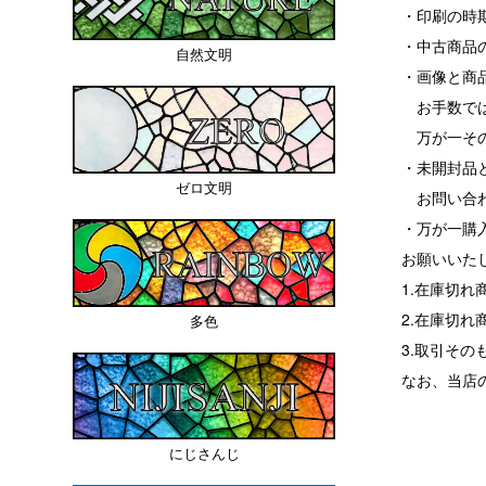
・印刷の時
・中古商品
自然文明
・画像と商
お手数では
万が一その
・未開封品
ゼロ文明
お問い合わ
・万が一購
お願いいた
1.在庫切
2.在庫切
多色
3.取引その
なお、当店
にじさんじ