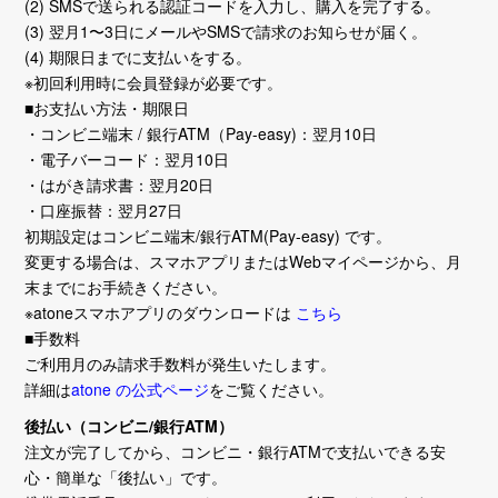
(2) SMSで送られる認証コードを入力し、購入を完了する。
(3) 翌月1〜3日にメールやSMSで請求のお知らせが届く。
(4) 期限日までに支払いをする。
※初回利用時に会員登録が必要です。
■お支払い方法・期限日
・コンビニ端末 / 銀行ATM（Pay-easy)：翌月10日
・電子バーコード：翌月10日
・はがき請求書：翌月20日
・口座振替：翌月27日
初期設定はコンビニ端末/銀行ATM(Pay-easy) です。
変更する場合は、スマホアプリまたはWebマイページから、月
末までにお手続きください。
※atoneスマホアプリのダウンロードは
こちら
■手数料
ご利用月のみ請求手数料が発生いたします。
詳細は
atone の公式ページ
をご覧ください。
後払い（コンビニ/銀行ATM）
注文が完了してから、コンビニ・銀行ATMで支払いできる安
心・簡単な「後払い」です。