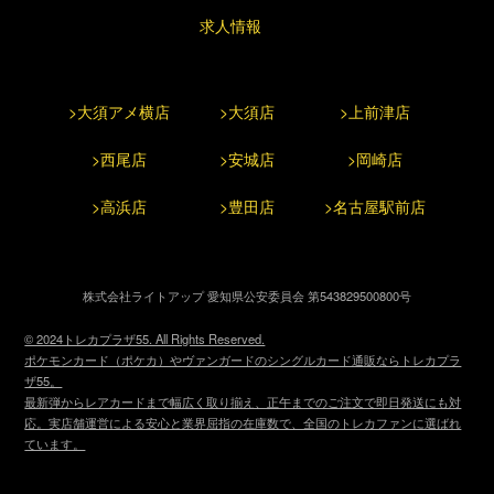
求人情報
>大須アメ横店
>大須店
>上前津店
>西尾店
>安城店
>岡崎店
>高浜店
>豊田店
>名古屋駅前店
株式会社ライトアップ 愛知県公安委員会 第543829500800号
© 2024トレカプラザ55. All Rights Reserved.
ポケモンカード（ポケカ）やヴァンガードのシングルカード通販ならトレカプラ
ザ55。
最新弾からレアカードまで幅広く取り揃え、正午までのご注文で即日発送にも対
応。実店舗運営による安心と業界屈指の在庫数で、全国のトレカファンに選ばれ
ています。