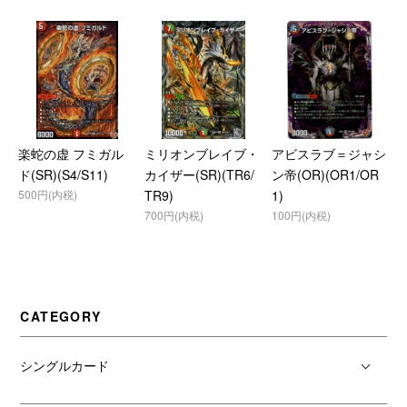
楽蛇の虚 フミガル
ミリオンブレイブ・
アビスラブ＝ジャシ
ド(SR)(S4/S11)
カイザー(SR)(TR6/
ン帝(OR)(OR1/OR
500円(内税)
TR9)
1)
700円(内税)
100円(内税)
CATEGORY
シングルカード