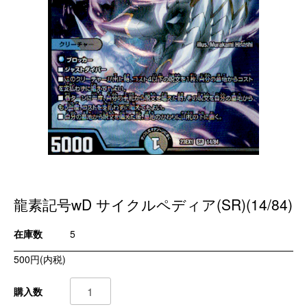
龍素記号wD サイクルペディア(SR)(14/84)
在庫数
5
500円(内税)
購入数