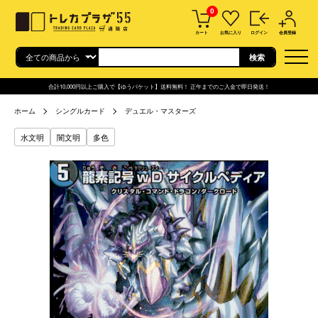
0
カート
お気に入り
ログイン
会員登録
合計10,000円以上ご購入で【ゆうパケット】送料無料！ 正午までのご入金で即日発送！
ホーム
シングルカード
デュエル・マスターズ
水文明
闇文明
多色