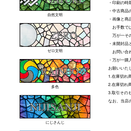
・印刷の時
・中古商品
自然文明
・画像と商
お手数では
万が一その
・未開封品
ゼロ文明
お問い合わ
・万が一購
お願いいた
1.在庫切
2.在庫切
多色
3.取引その
なお、当店
にじさんじ