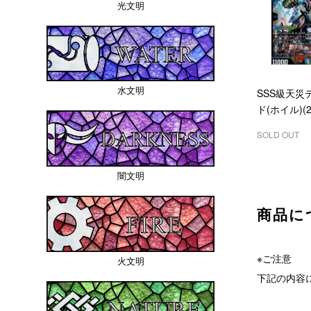
光文明
水文明
SSS級天災
ド(ホイル)(2/
SOLD OUT
闇文明
商品に
※ご注意
火文明
下記の内容