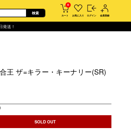
0
カート
お気に入り
ログイン
会員登録
即日発送！
合王 ザ=キラー・キーナリー(SR)
)
SOLD OUT