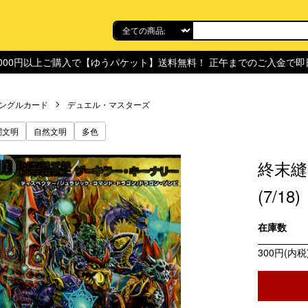
,000円以上ご購入で【ゆうパケット】送料無料！ 正午までのご入金で
ングルカード
デュエル・マスターズ
闇文明
自然文明
多色
終末縫
(7/18)
在庫数
300円(内税