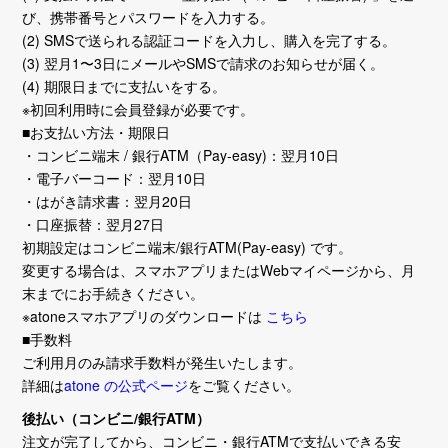
び、携帯番号とパスワードを入力する。
(2) SMSで送られる認証コードを入力し、購入を完了する。
(3) 翌月1〜3日にメールやSMSで請求のお知らせが届く。
(4) 期限日までに支払いをする。
※初回利用時に会員登録が必要です。
■お支払い方法・期限日
・コンビニ端末 / 銀行ATM（Pay-easy)：翌月10日
・電子バーコード：翌月10日
・はがき請求書：翌月20日
・口座振替：翌月27日
初期設定はコンビニ端末/銀行ATM(Pay-easy) です。
変更する場合は、スマホアプリまたはWebマイページから、月
末までにお手続きください。
※atoneスマホアプリのダウンロードは
こちら
■手数料
ご利用月のみ請求手数料が発生いたします。
詳細は
atone の公式ページ
をご覧ください。
後払い（コンビニ/銀行ATM）
注文が完了してから、コンビニ・銀行ATMで支払いできる安