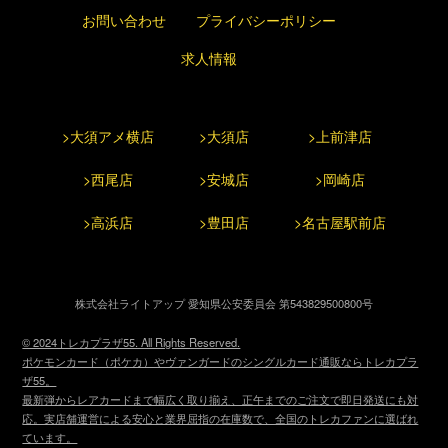
お問い合わせ
プライバシーポリシー
求人情報
>大須アメ横店
>大須店
>上前津店
>西尾店
>安城店
>岡崎店
>高浜店
>豊田店
>名古屋駅前店
株式会社ライトアップ 愛知県公安委員会 第543829500800号
© 2024トレカプラザ55. All Rights Reserved.
ポケモンカード（ポケカ）やヴァンガードのシングルカード通販ならトレカプラ
ザ55。
最新弾からレアカードまで幅広く取り揃え、正午までのご注文で即日発送にも対
応。実店舗運営による安心と業界屈指の在庫数で、全国のトレカファンに選ばれ
ています。