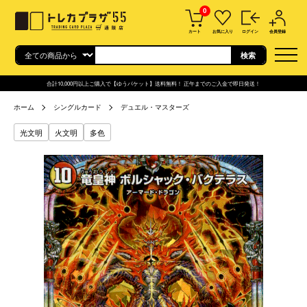
0
カート
お気に入り
ログイン
会員登録
合計10,000円以上ご購入で【ゆうパケット】送料無料！ 正午までのご入金で即日発送！
ホーム
シングルカード
デュエル・マスターズ
光文明
火文明
多色