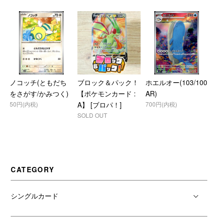
ノコッチ(ともだち
ブロック＆パック！
ホエルオー(103/100
をさがす/かみつく)
【ポケモンカード :
AR)
50円(内税)
A】 [ブロパ！]
700円(内税)
SOLD OUT
CATEGORY
シングルカード