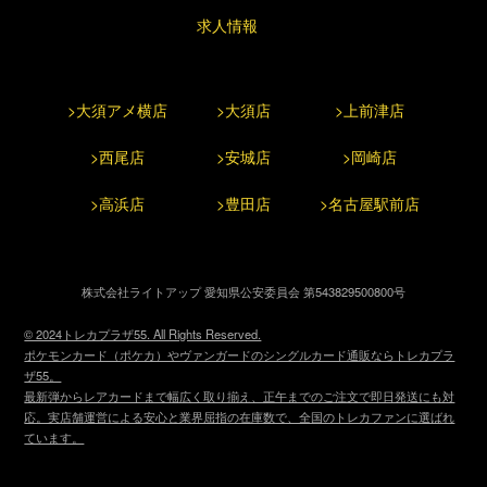
求人情報
>大須アメ横店
>大須店
>上前津店
>西尾店
>安城店
>岡崎店
>高浜店
>豊田店
>名古屋駅前店
株式会社ライトアップ 愛知県公安委員会 第543829500800号
© 2024トレカプラザ55. All Rights Reserved.
ポケモンカード（ポケカ）やヴァンガードのシングルカード通販ならトレカプラ
ザ55。
最新弾からレアカードまで幅広く取り揃え、正午までのご注文で即日発送にも対
応。実店舗運営による安心と業界屈指の在庫数で、全国のトレカファンに選ばれ
ています。