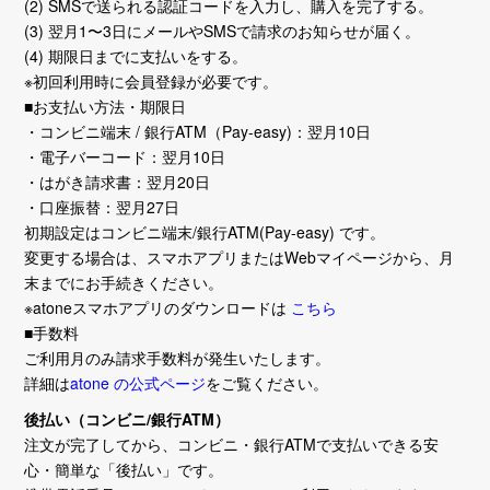
(2) SMSで送られる認証コードを入力し、購入を完了する。
(3) 翌月1〜3日にメールやSMSで請求のお知らせが届く。
(4) 期限日までに支払いをする。
※初回利用時に会員登録が必要です。
■お支払い方法・期限日
・コンビニ端末 / 銀行ATM（Pay-easy)：翌月10日
・電子バーコード：翌月10日
・はがき請求書：翌月20日
・口座振替：翌月27日
初期設定はコンビニ端末/銀行ATM(Pay-easy) です。
変更する場合は、スマホアプリまたはWebマイページから、月
末までにお手続きください。
※atoneスマホアプリのダウンロードは
こちら
■手数料
ご利用月のみ請求手数料が発生いたします。
詳細は
atone の公式ページ
をご覧ください。
後払い（コンビニ/銀行ATM）
注文が完了してから、コンビニ・銀行ATMで支払いできる安
心・簡単な「後払い」です。