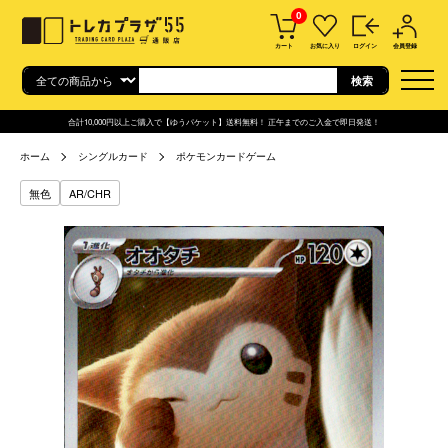
0
カート
お気に入り
ログイン
会員登録
合計10,000円以上ご購入で【ゆうパケット】送料無料！ 正午までのご入金で即日発送！
ホーム
シングルカード
ポケモンカードゲーム
無色
AR/CHR