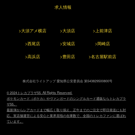
求人情報
>大須アメ横店
>大須店
>上前津店
>西尾店
>安城店
>岡崎店
>高浜店
>豊田店
>名古屋駅前店
株式会社ライトアップ 愛知県公安委員会 第543829500800号
© 2024トレカプラザ55. All Rights Reserved.
ポケモンカード（ポケカ）やヴァンガードのシングルカード通販ならトレカプラ
ザ55。
最新弾からレアカードまで幅広く取り揃え、正午までのご注文で即日発送にも対
応。実店舗運営による安心と業界屈指の在庫数で、全国のトレカファンに選ばれ
ています。