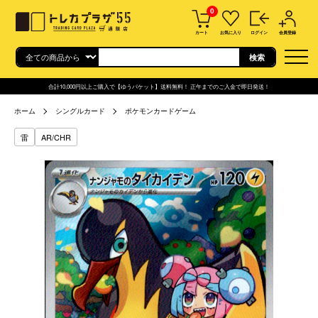
0
カート
お気に入り
ログイン
会員登録
合計10,000円以上ご購入で【ゆうパケット】送料無料！ 正午までのご入金で即日発送！
ホーム
シングルカード
ポケモンカードゲーム
雷
AR/CHR