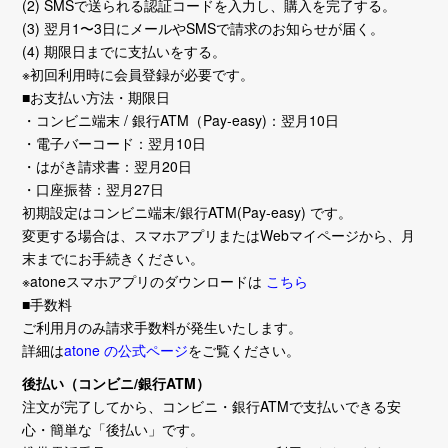
(2) SMSで送られる認証コードを入力し、購入を完了する。
(3) 翌月1〜3日にメールやSMSで請求のお知らせが届く。
(4) 期限日までに支払いをする。
※初回利用時に会員登録が必要です。
■お支払い方法・期限日
・コンビニ端末 / 銀行ATM（Pay-easy)：翌月10日
・電子バーコード：翌月10日
・はがき請求書：翌月20日
・口座振替：翌月27日
初期設定はコンビニ端末/銀行ATM(Pay-easy) です。
変更する場合は、スマホアプリまたはWebマイページから、月
末までにお手続きください。
※atoneスマホアプリのダウンロードは
こちら
■手数料
ご利用月のみ請求手数料が発生いたします。
詳細は
atone の公式ページ
をご覧ください。
後払い（コンビニ/銀行ATM）
注文が完了してから、コンビニ・銀行ATMで支払いできる安
心・簡単な「後払い」です。