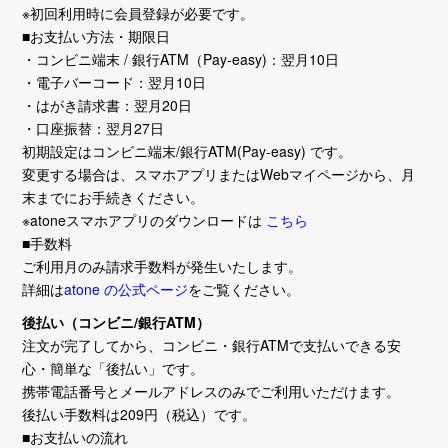
※初回利用時に会員登録が必要です。
■お支払い方法・期限日
・コンビニ端末 / 銀行ATM（Pay-easy)：翌月10日
・電子バーコード：翌月10日
・はがき請求書：翌月20日
・口座振替：翌月27日
初期設定はコンビニ端末/銀行ATM(Pay-easy) です。
変更する場合は、スマホアプリまたはWebマイページから、月
末までにお手続きください。
※atoneスマホアプリのダウンロードは
こちら
■手数料
ご利用月のみ請求手数料が発生いたします。
詳細は
atone の公式ページ
をご覧ください。
後払い（コンビニ/銀行ATM）
注文が完了してから、コンビニ・銀行ATMで支払いできる安
心・簡単な「後払い」です。
携帯電話番号とメールアドレスのみでご利用いただけます。
後払い手数料は209円（税込）です。
■お支払いの流れ