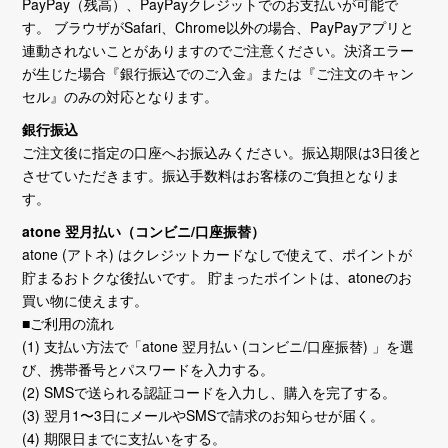
PayPay（残高）、PayPayクレジットでのお支払いが可能で
す。 ブラウザがSafari、Chrome以外の場合、PayPayアプリと
連動されないことがありますのでご注意ください。決済エラー
が生じた場合『銀行振込でのご入金』または『ご注文のキャン
セル』のみの対応となります。
銀行振込
ご注文後に指定の口座へお振込みください。振込期限は3日後と
させていただきます。振込手数料はお客様のご負担となりま
す。
atone 翌月払い（コンビニ/口座振替）
atone (アトネ) はクレジットカードなしで使えて、ポイントが
貯まるおトクな後払いです。 貯まったポイントは、atoneのお
買い物に使えます。
■ご利用の流れ
(1) 支払い方法で「atone 翌月払い (コンビニ/口座振替) 」を選
び、携帯番号とパスワードを入力する。
(2) SMSで送られる認証コードを入力し、購入を完了する。
(3) 翌月1〜3日にメールやSMSで請求のお知らせが届く。
(4) 期限日までに支払いをする。