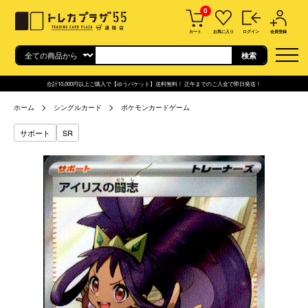
0
カート
お気に入り
ログイン
会員登録
合計10,000円以上ご購入で【ゆうパケット】送料無料！ 正午までのご入金で即日発送！
ホーム
シングルカード
ポケモンカードゲーム
サポート
SR