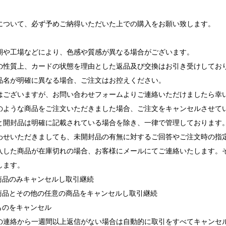
について、必ず予めご納得いただいた上での購入をお願い致します。
期や工場などにより、色感や質感が異なる場合がございます。
の性質上、カードの状態を理由とした返品及び交換はお引き受けしてお
品名が明確に異なる場合、ご注文はお控えください。
ございますが、お問い合わせフォームよりご連絡いただけましたら幸
ような商品をご注文いただきました場合、ご注文をキャンセルさせて
と開封品は明確に記載されている場合を除き、一律で管理しております
せいただきましても、未開封品の有無に対するご回答やご注文時の指
入した商品が在庫切れの場合、お客様にメールにてご連絡いたします。
します。
れ商品のみキャンセルし取引継続
れ商品とその他の任意の商品をキャンセルし取引継続
ものをキャンセル
の連絡から一週間以上返信がない場合は自動的に取引をすべてキャンセ