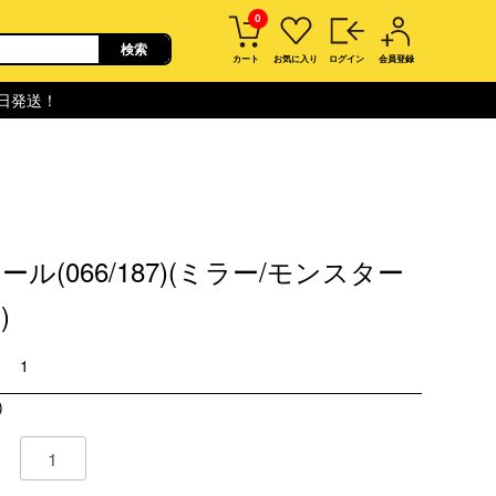
0
カート
お気に入り
ログイン
会員登録
即日発送！
ール(066/187)(ミラー/モンスター
)
1
)