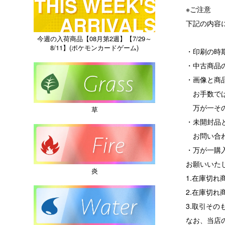
※ご注意
下記の内容
今週の入荷商品【08月第2週】【7/29～
8/11】(ポケモンカードゲーム)
・印刷の時
・中古商品
・画像と商
お手数では
万が一その
草
・未開封品
お問い合わ
・万が一購
お願いいた
炎
1.在庫切
2.在庫切
3.取引その
なお、当店