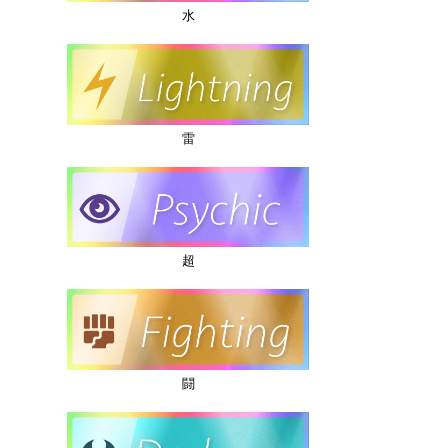
水
雷
超
闘