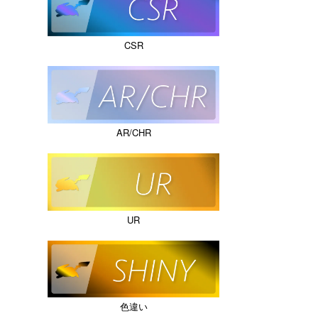
CSR
AR/CHR
UR
色違い