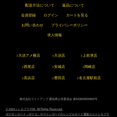
配送方法について
返品について
会員登録
ログイン
カートを見る
お問い合わせ
プライバシーポリシー
求人情報
>大須アメ横店
>大須店
>上前津店
>西尾店
>安城店
>岡崎店
>高浜店
>豊田店
>名古屋駅前店
株式会社ライトアップ 愛知県公安委員会 第543829500800号
© 2024トレカプラザ55. All Rights Reserved.
ポケモンカード（ポケカ）やヴァンガードのシングルカード通販ならトレカプラ