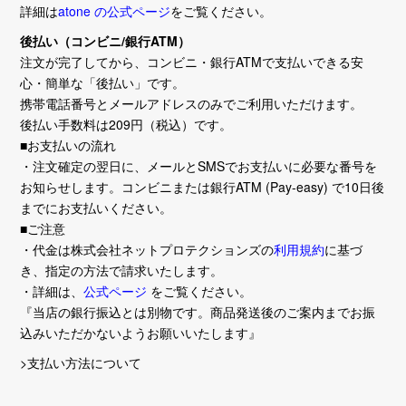
詳細は
atone の公式ページ
をご覧ください。
後払い（コンビニ/銀行ATM）
注文が完了してから、コンビニ・銀行ATMで支払いできる安
心・簡単な「後払い」です。
携帯電話番号とメールアドレスのみでご利用いただけます。
後払い手数料は209円（税込）です。
■お支払いの流れ
・注文確定の翌日に、メールとSMSでお支払いに必要な番号を
お知らせします。コンビニまたは銀行ATM (Pay-easy) で10日後
までにお支払いください。
■ご注意
・代金は株式会社ネットプロテクションズの
利用規約
に基づ
き、指定の方法で請求いたします。
・詳細は、
公式ページ
をご覧ください。
『当店の銀行振込とは別物です。商品発送後のご案内までお振
込みいただかないようお願いいたします』
>支払い方法について