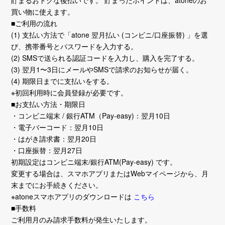
貯まるおトクな後払いです。 貯まったポイントは、atoneのお
買い物に使えます。
■ご利用の流れ
(1) 支払い方法で「atone 翌月払い (コンビニ/口座振替) 」を選
び、携帯番号とパスワードを入力する。
(2) SMSで送られる認証コードを入力し、購入を完了する。
(3) 翌月1〜3日にメールやSMSで請求のお知らせが届く。
(4) 期限日までに支払いをする。
※初回利用時に会員登録が必要です。
■お支払い方法・期限日
・コンビニ端末 / 銀行ATM（Pay-easy)：翌月10日
・電子バーコード：翌月10日
・はがき請求書：翌月20日
・口座振替：翌月27日
初期設定はコンビニ端末/銀行ATM(Pay-easy) です。
変更する場合は、スマホアプリまたはWebマイページから、月
末までにお手続きください。
※atoneスマホアプリのダウンロードは
こちら
■手数料
ご利用月のみ請求手数料が発生いたします。