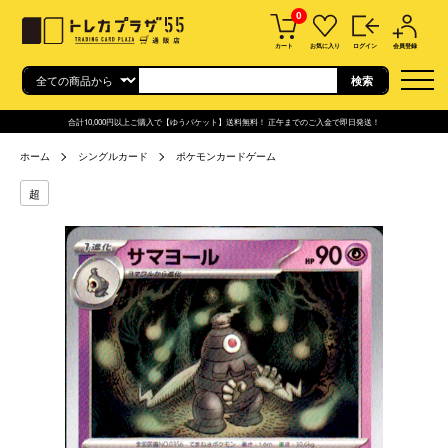
0
カート
お気に入り
ログイン
会員登録
合計10,000円以上ご購入で【ゆうパケット】送料無料！ 正午までのご入金で即日発送！
ホーム
シングルカード
ポケモンカードゲーム
超