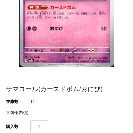
サマヨール(カースドボム/おにび)
在庫数
11
100円(内税)
購入数