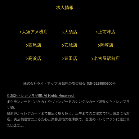
求人情報
>大須アメ横店
>大須店
>上前津店
>西尾店
>安城店
>岡崎店
>高浜店
>豊田店
>名古屋駅前店
株式会社ライトアップ 愛知県公安委員会 第543829500800号
© 2024トレカプラザ55. All Rights Reserved.
ポケモンカード（ポケカ）やヴァンガードのシングルカード通販ならトレカプラ
ザ55。
最新弾からレアカードまで幅広く取り揃え、正午までのご注文で即日発送にも対
応。実店舗運営による安心と業界屈指の在庫数で、全国のトレカファンに選ばれ
ています。