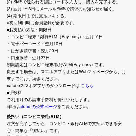
(2) SMSで送られる認証コードを入力し、購入を完了する。
(3) 翌月1〜3日にメールやSMSで請求のお知らせが届く。
(4) 期限日までに支払いをする。
※初回利用時に会員登録が必要です。
■お支払い方法・期限日
・コンビニ端末 / 銀行ATM（Pay-easy)：翌月10日
・電子バーコード：翌月10日
・はがき請求書：翌月20日
・口座振替：翌月27日
初期設定はコンビニ端末/銀行ATM(Pay-easy) です。
変更する場合は、スマホアプリまたはWebマイページから、月
末までにお手続きください。
※atoneスマホアプリのダウンロードは
こちら
■手数料
ご利用月のみ請求手数料が発生いたします。
詳細は
atone の公式ページ
をご覧ください。
後払い（コンビニ/銀行ATM）
注文が完了してから、コンビニ・銀行ATMで支払いできる安
心・簡単な「後払い」です。