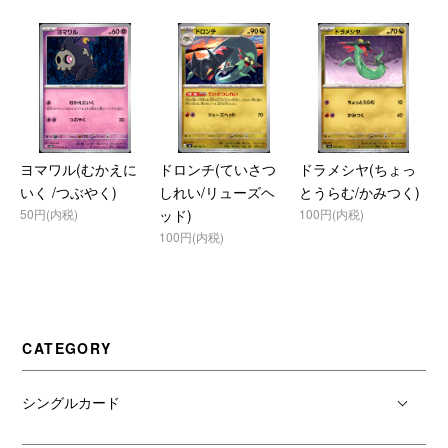
ヨマワル(むかえに
ドロンチ(ていさつ
ドラメシヤ(ちょっ
いく /つぶやく)
しれい/リューズヘ
とうらむ/かみつく)
50円(内税)
ッド)
100円(内税)
100円(内税)
CATEGORY
シングルカード