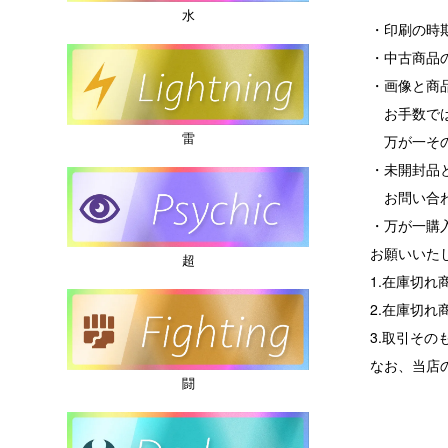
水
・印刷の時
・中古商品
・画像と商
お手数では
雷
万が一その
・未開封品
お問い合わ
・万が一購
お願いいた
超
1.在庫切
2.在庫切
3.取引その
なお、当店
闘