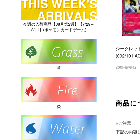
今週の入荷商品【08月第2週】【7/29～
8/11】(ポケモンカードゲーム)
シークレッ
(092/101 A
800円(内税)
草
商品に
炎
※ご注意
下記の内容