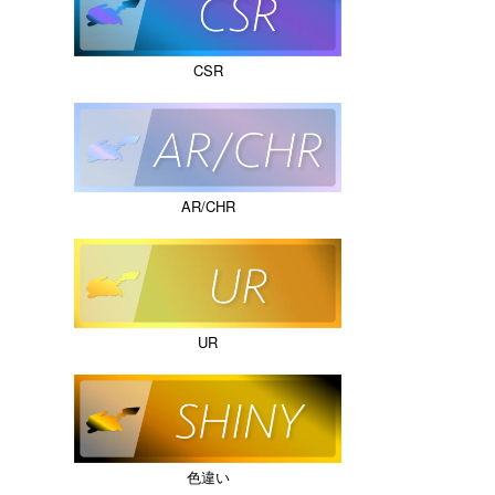
CSR
AR/CHR
UR
色違い