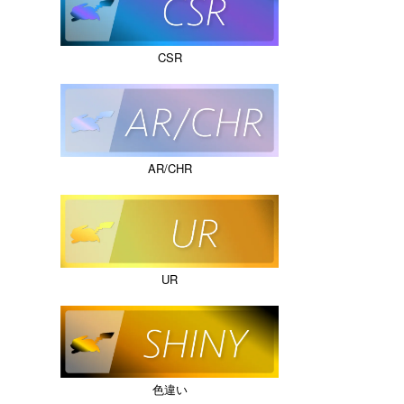
CSR
AR/CHR
UR
色違い