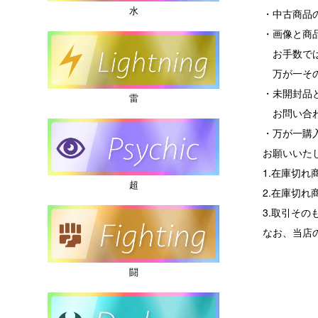
水
・中古商品
・画像と商
お手数では
万が一その
・未開封品
雷
お問い合わ
・万が一購
お願いいた
1.在庫切
超
2.在庫切
3.取引その
なお、当店
闘