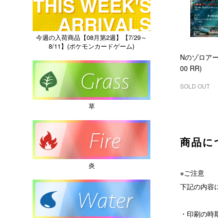
今週の入荷商品【08月第2週】【7/29～
8/11】(ポケモンカードゲーム)
Nのゾロアーク
00 RR)
SOLD OUT
草
商品に
炎
※ご注意
下記の内容
・印刷の時