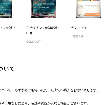
ex(061/1
キチキギスex(038/064
ナンジャモ
RR)
30円(内税)
SOLD OUT
ついて
について、必ず予めご納得いただいた上での購入をお願い致します。
期や工場などにより、色感や質感が異なる場合がございます。