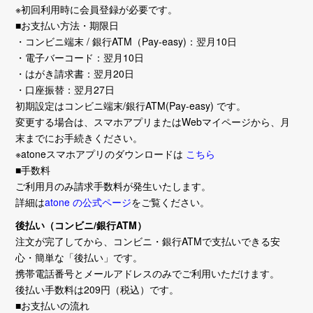
※初回利用時に会員登録が必要です。
■お支払い方法・期限日
・コンビニ端末 / 銀行ATM（Pay-easy)：翌月10日
・電子バーコード：翌月10日
・はがき請求書：翌月20日
・口座振替：翌月27日
初期設定はコンビニ端末/銀行ATM(Pay-easy) です。
変更する場合は、スマホアプリまたはWebマイページから、月
末までにお手続きください。
※atoneスマホアプリのダウンロードは
こちら
■手数料
ご利用月のみ請求手数料が発生いたします。
詳細は
atone の公式ページ
をご覧ください。
後払い（コンビニ/銀行ATM）
注文が完了してから、コンビニ・銀行ATMで支払いできる安
心・簡単な「後払い」です。
携帯電話番号とメールアドレスのみでご利用いただけます。
後払い手数料は209円（税込）です。
■お支払いの流れ