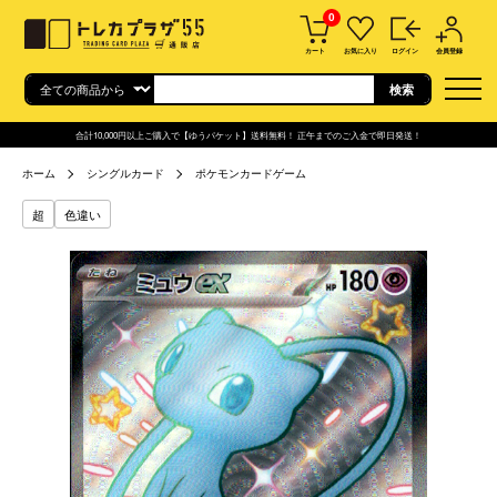
0
カート
お気に入り
ログイン
会員登録
合計10,000円以上ご購入で【ゆうパケット】送料無料！ 正午までのご入金で即日発送！
ホーム
シングルカード
ポケモンカードゲーム
超
色違い