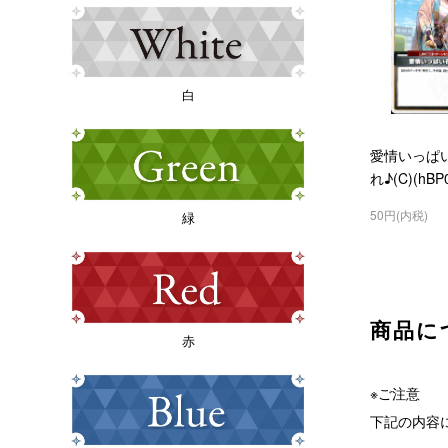
白
愛情いっぱ
れ♪(C)(hBP0
50円(内税)
緑
商品に
赤
※ご注意
下記の内容