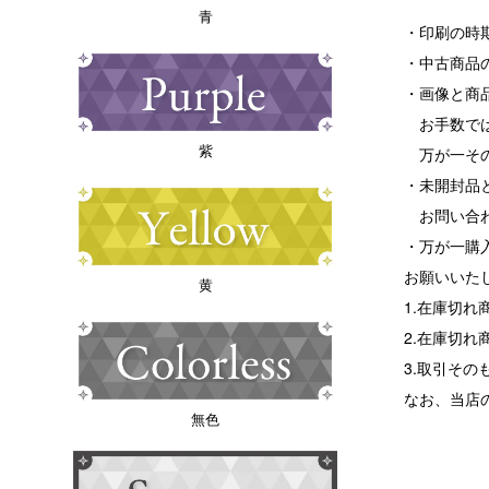
青
・印刷の時
・中古商品
・画像と商
お手数では
紫
万が一その
・未開封品
お問い合わ
・万が一購
お願いいた
黄
1.在庫切
2.在庫切
3.取引その
なお、当店
無色