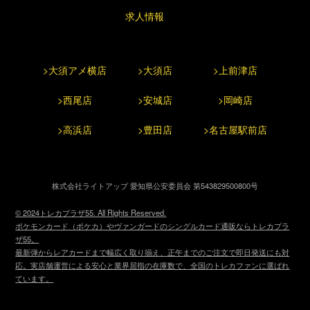
求人情報
>大須アメ横店
>大須店
>上前津店
>西尾店
>安城店
>岡崎店
>高浜店
>豊田店
>名古屋駅前店
株式会社ライトアップ 愛知県公安委員会 第543829500800号
© 2024トレカプラザ55. All Rights Reserved.
ポケモンカード（ポケカ）やヴァンガードのシングルカード通販ならトレカプラ
ザ55。
最新弾からレアカードまで幅広く取り揃え、正午までのご注文で即日発送にも対
応。実店舗運営による安心と業界屈指の在庫数で、全国のトレカファンに選ばれ
ています。