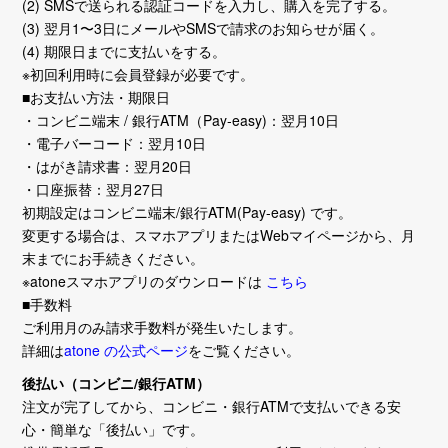
(2) SMSで送られる認証コードを入力し、購入を完了する。
(3) 翌月1〜3日にメールやSMSで請求のお知らせが届く。
(4) 期限日までに支払いをする。
※初回利用時に会員登録が必要です。
■お支払い方法・期限日
・コンビニ端末 / 銀行ATM（Pay-easy)：翌月10日
・電子バーコード：翌月10日
・はがき請求書：翌月20日
・口座振替：翌月27日
初期設定はコンビニ端末/銀行ATM(Pay-easy) です。
変更する場合は、スマホアプリまたはWebマイページから、月
末までにお手続きください。
※atoneスマホアプリのダウンロードは
こちら
■手数料
ご利用月のみ請求手数料が発生いたします。
詳細は
atone の公式ページ
をご覧ください。
後払い（コンビニ/銀行ATM）
注文が完了してから、コンビニ・銀行ATMで支払いできる安
心・簡単な「後払い」です。