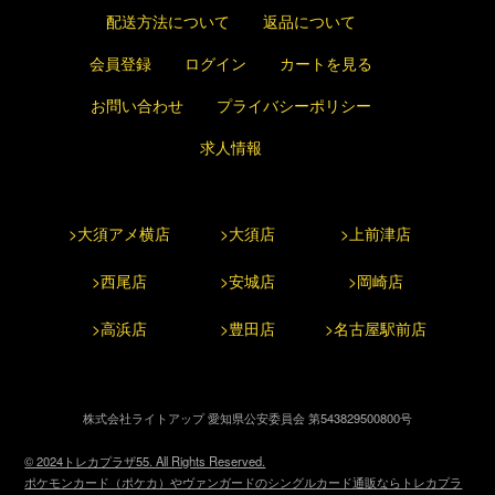
配送方法について
返品について
会員登録
ログイン
カートを見る
お問い合わせ
プライバシーポリシー
求人情報
>大須アメ横店
>大須店
>上前津店
>西尾店
>安城店
>岡崎店
>高浜店
>豊田店
>名古屋駅前店
株式会社ライトアップ 愛知県公安委員会 第543829500800号
© 2024トレカプラザ55. All Rights Reserved.
ポケモンカード（ポケカ）やヴァンガードのシングルカード通販ならトレカプラ