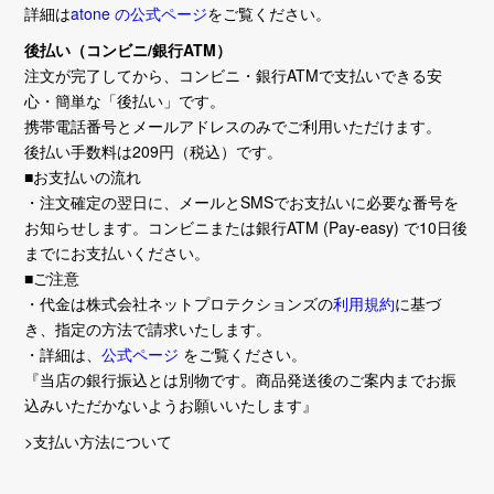
詳細は
atone の公式ページ
をご覧ください。
後払い（コンビニ/銀行ATM）
注文が完了してから、コンビニ・銀行ATMで支払いできる安
心・簡単な「後払い」です。
携帯電話番号とメールアドレスのみでご利用いただけます。
後払い手数料は209円（税込）です。
■お支払いの流れ
・注文確定の翌日に、メールとSMSでお支払いに必要な番号を
お知らせします。コンビニまたは銀行ATM (Pay-easy) で10日後
までにお支払いください。
■ご注意
・代金は株式会社ネットプロテクションズの
利用規約
に基づ
き、指定の方法で請求いたします。
・詳細は、
公式ページ
をご覧ください。
『当店の銀行振込とは別物です。商品発送後のご案内までお振
込みいただかないようお願いいたします』
>支払い方法について