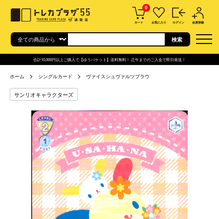
0
カート
お気に入り
ログイン
会員登録
合計10,000円以上ご購入で【ゆうパケット】送料無料！ 正午までのご入金で即日発送！
ホーム
シングルカード
ヴァイスシュヴァルツブラウ
サンリオキャラクターズ