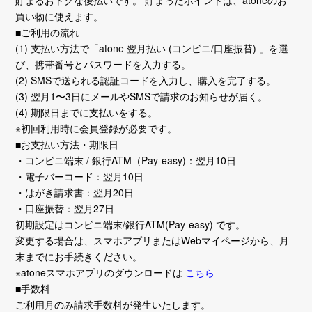
貯まるおトクな後払いです。 貯まったポイントは、atoneのお
買い物に使えます。
■ご利用の流れ
(1) 支払い方法で「atone 翌月払い (コンビニ/口座振替) 」を選
び、携帯番号とパスワードを入力する。
(2) SMSで送られる認証コードを入力し、購入を完了する。
(3) 翌月1〜3日にメールやSMSで請求のお知らせが届く。
(4) 期限日までに支払いをする。
※初回利用時に会員登録が必要です。
■お支払い方法・期限日
・コンビニ端末 / 銀行ATM（Pay-easy)：翌月10日
・電子バーコード：翌月10日
・はがき請求書：翌月20日
・口座振替：翌月27日
初期設定はコンビニ端末/銀行ATM(Pay-easy) です。
変更する場合は、スマホアプリまたはWebマイページから、月
末までにお手続きください。
※atoneスマホアプリのダウンロードは
こちら
■手数料
ご利用月のみ請求手数料が発生いたします。