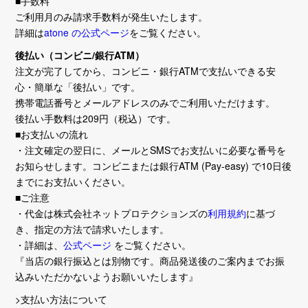
■手数料
ご利用月のみ請求手数料が発生いたします。
詳細は
atone の公式ページ
をご覧ください。
後払い（コンビニ/銀行ATM）
注文が完了してから、コンビニ・銀行ATMで支払いできる安
心・簡単な「後払い」です。
携帯電話番号とメールアドレスのみでご利用いただけます。
後払い手数料は209円（税込）です。
■お支払いの流れ
・注文確定の翌日に、メールとSMSでお支払いに必要な番号を
お知らせします。コンビニまたは銀行ATM (Pay-easy) で10日後
までにお支払いください。
■ご注意
・代金は株式会社ネットプロテクションズの
利用規約
に基づ
き、指定の方法で請求いたします。
・詳細は、
公式ページ
をご覧ください。
『当店の銀行振込とは別物です。商品発送後のご案内までお振
込みいただかないようお願いいたします』
>支払い方法について