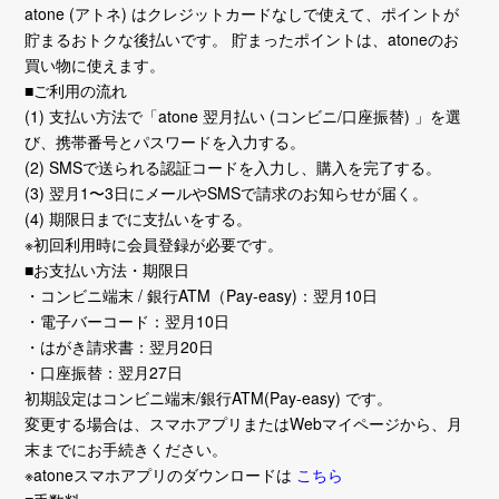
atone (アトネ) はクレジットカードなしで使えて、ポイントが
貯まるおトクな後払いです。 貯まったポイントは、atoneのお
買い物に使えます。
■ご利用の流れ
(1) 支払い方法で「atone 翌月払い (コンビニ/口座振替) 」を選
び、携帯番号とパスワードを入力する。
(2) SMSで送られる認証コードを入力し、購入を完了する。
(3) 翌月1〜3日にメールやSMSで請求のお知らせが届く。
(4) 期限日までに支払いをする。
※初回利用時に会員登録が必要です。
■お支払い方法・期限日
・コンビニ端末 / 銀行ATM（Pay-easy)：翌月10日
・電子バーコード：翌月10日
・はがき請求書：翌月20日
・口座振替：翌月27日
初期設定はコンビニ端末/銀行ATM(Pay-easy) です。
変更する場合は、スマホアプリまたはWebマイページから、月
末までにお手続きください。
※atoneスマホアプリのダウンロードは
こちら