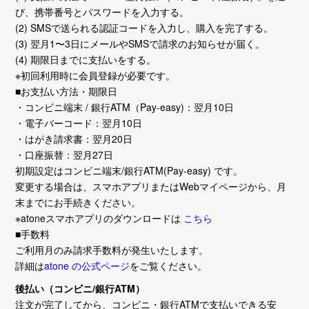
び、携帯番号とパスワードを入力する。
(2) SMSで送られる認証コードを入力し、購入を完了する。
(3) 翌月1〜3日にメールやSMSで請求のお知らせが届く。
(4) 期限日までに支払いをする。
※初回利用時に会員登録が必要です。
■お支払い方法・期限日
・コンビニ端末 / 銀行ATM（Pay-easy)：翌月10日
・電子バーコード：翌月10日
・はがき請求書：翌月20日
・口座振替：翌月27日
初期設定はコンビニ端末/銀行ATM(Pay-easy) です。
変更する場合は、スマホアプリまたはWebマイページから、月
末までにお手続きください。
※atoneスマホアプリのダウンロードは
こちら
■手数料
ご利用月のみ請求手数料が発生いたします。
詳細は
atone の公式ページ
をご覧ください。
後払い（コンビニ/銀行ATM）
注文が完了してから、コンビニ・銀行ATMで支払いできる安