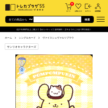
0
カート
お気に入り
ログイン
会員登録
合計10,000円以上ご購入で【ゆうパケット】送料無料！ 正午までのご入金で即日発送！
ホーム
シングルカード
ヴァイスシュヴァルツブラウ
サンリオキャラクターズ