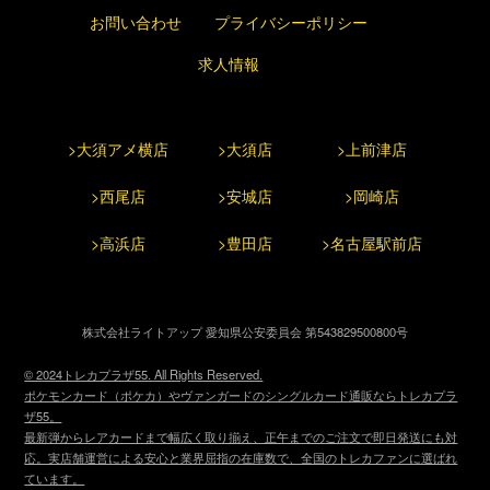
お問い合わせ
プライバシーポリシー
求人情報
>大須アメ横店
>大須店
>上前津店
>西尾店
>安城店
>岡崎店
>高浜店
>豊田店
>名古屋駅前店
株式会社ライトアップ 愛知県公安委員会 第543829500800号
© 2024トレカプラザ55. All Rights Reserved.
ポケモンカード（ポケカ）やヴァンガードのシングルカード通販ならトレカプラ
ザ55。
最新弾からレアカードまで幅広く取り揃え、正午までのご注文で即日発送にも対
応。実店舗運営による安心と業界屈指の在庫数で、全国のトレカファンに選ばれ
ています。