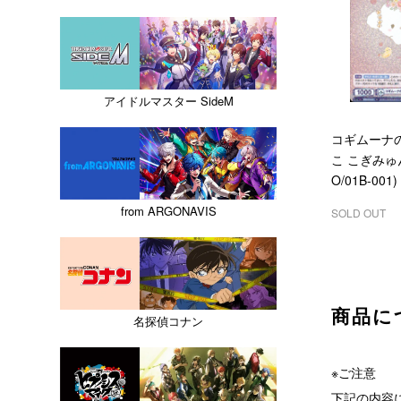
アイドルマスター SideM
コギムーナ
こ こぎみゅん(
O/01B-001)
from ARGONAVIS
SOLD OUT
商品に
名探偵コナン
※ご注意
下記の内容