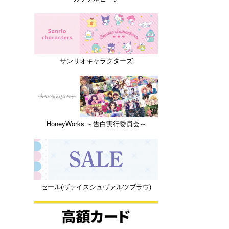
サンリオキャラクターズ
HoneyWorks ～告白実行委員会～
セール(ヴァイスシュヴァルツブラウ)