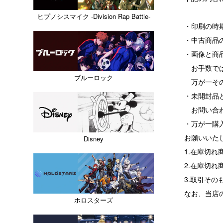
ヒプノシスマイク -Division Rap Battle-
・印刷の時
・中古商品
・画像と商
お手数では
ブルーロック
万が一その
・未開封品
お問い合わ
・万が一購
お願いいた
Disney
1.在庫切
2.在庫切
3.取引その
なお、当店
ホロスターズ