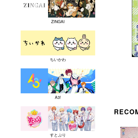
ZINGAI
ちいかわ
A3!
RECO
すとぷり