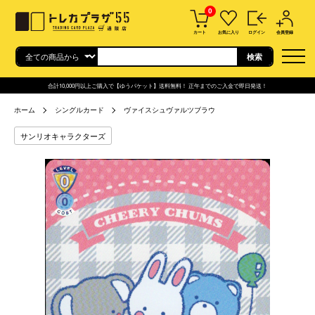
0
カート
お気に入り
ログイン
会員登録
合計10,000円以上ご購入で【ゆうパケット】送料無料！ 正午までのご入金で即日発送！
ホーム
シングルカード
ヴァイスシュヴァルツブラウ
サンリオキャラクターズ