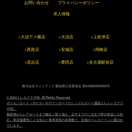
お問い合わせ
プライバシーポリシー
求人情報
>大須アメ横店
>大須店
>上前津店
>西尾店
>安城店
>岡崎店
>高浜店
>豊田店
>名古屋駅前店
株式会社ライトアップ 愛知県公安委員会 第543829500800号
© 2024トレカプラザ55. All Rights Reserved.
ポケモンカード（ポケカ）やヴァンガードのシングルカード通販ならトレカプラ
ザ55。
最新弾からレアカードまで幅広く取り揃え、正午までのご注文で即日発送にも対
応。実店舗運営による安心と業界屈指の在庫数で、全国のトレカファンに選ばれ
ています。