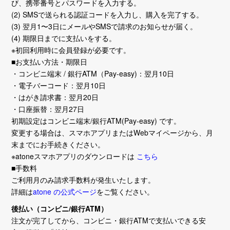
び、携帯番号とパスワードを入力する。
(2) SMSで送られる認証コードを入力し、購入を完了する。
(3) 翌月1〜3日にメールやSMSで請求のお知らせが届く。
(4) 期限日までに支払いをする。
※初回利用時に会員登録が必要です。
■お支払い方法・期限日
・コンビニ端末 / 銀行ATM（Pay-easy)：翌月10日
・電子バーコード：翌月10日
・はがき請求書：翌月20日
・口座振替：翌月27日
初期設定はコンビニ端末/銀行ATM(Pay-easy) です。
変更する場合は、スマホアプリまたはWebマイページから、月
末までにお手続きください。
※atoneスマホアプリのダウンロードは
こちら
■手数料
ご利用月のみ請求手数料が発生いたします。
詳細は
atone の公式ページ
をご覧ください。
後払い（コンビニ/銀行ATM）
注文が完了してから、コンビニ・銀行ATMで支払いできる安